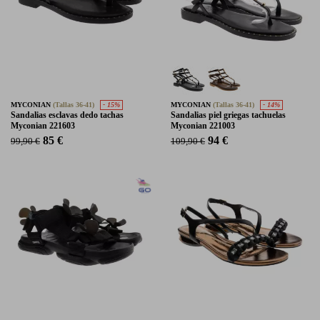
MYCONIAN
(Tallas 36-41)
- 15%
MYCONIAN
(Tallas 36-41)
- 14%
Sandalias esclavas dedo tachas
Sandalias piel griegas tachuelas
Myconian 221603
Myconian 221003
85 €
94 €
99,90 €
109,90 €