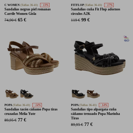
C WOMEN
(Tallas 36-41)
- 13%
FITFLOP
(Tallas 36-41)
- 17%
Sandalias negras piel romanas
Sandalias cuña Fit Flop adornos
Carrile Women Gisla
círculos A2K
65 €
99 €
74,90 €
119 €
POPA
(Tallas 36-41)
- 14%
POPA
(Tallas 36-41)
- 14%
Sandalias tacón cáñamo Popa tiras
Sandalias tipo alpargata cuña
cruzadas Melia Yute
cáñamo trenzado Popa Marinha
Tiras
77 €
89,95 €
77 €
89,95 €