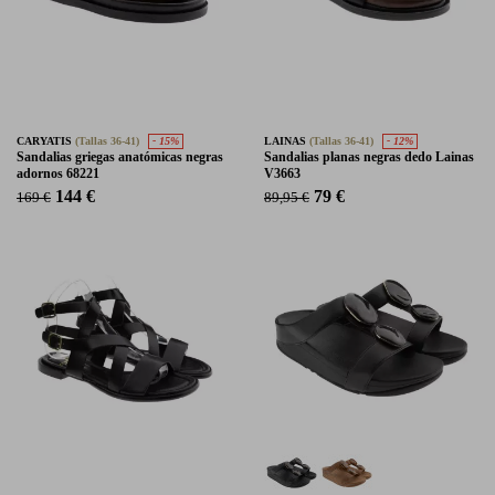
CARYATIS
(Tallas 36-41)
- 15%
LAINAS
(Tallas 36-41)
- 12%
Sandalias griegas anatómicas negras
Sandalias planas negras dedo Lainas
adornos 68221
V3663
144 €
79 €
169 €
89,95 €