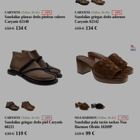
CARYATIS
(Tallas 36-41)
- 16%
CARYATIS
(Tallas 36-41)
- 16%
Sandalias planas dedo piedras colores
Sandalias griegas dedo adornos
Caryatis 62140
Caryatis 62142
134 €
134 €
159 €
159 €
CARYATIS
(Tallas 36-41)
- 14%
NOA HARMON
(Tallas 36-41)
- 17%
Sandalias griegas dedo piel Caryatis
Sandalias pala tacón tachas Noa
60221
Harmon Olvido 10269P
119 €
99 €
139 €
119 €