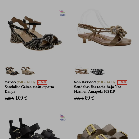
GAIMO
(Tallas 36-41)
- 16%
NOA HARMON
(Tallas 36-41)
- 18%
Sandalias Gaimo tacón esparto
Sandalias flor tacón bajo Noa
Danya
Harmon Amapola 10341P
109 €
89 €
129 €
109 €