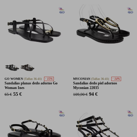
GO WOMEN
(Tallas 36-41)
- 15%
MYCONIAN
(Tallas 36-41)
- 14%
Sandalias planas dedo adorno Go
Sandalias dedo piel adornos
Woman Ines
Myconian 22035
55 €
94 €
65 €
109,90 €