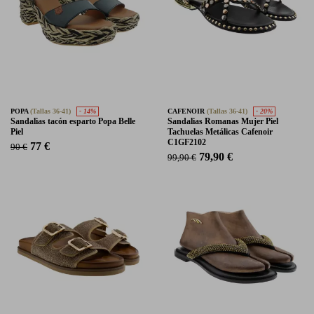
POPA
(Tallas 36-41)
- 14%
CAFENOIR
(Tallas 36-41)
- 20%
Sandalias tacón esparto Popa Belle
Sandalias Romanas Mujer Piel
Piel
Tachuelas Metálicas Cafenoir
C1GF2102
77 €
90 €
79,90 €
99,90 €