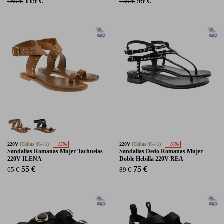
119 €
99 €
159 €
139 €
220V
(Tallas 36-41)
- 15%
220V
(Tallas 36-41)
- 16%
Sandalias Romanas Mujer Tachuelas
Sandalias Dedo Romanas Mujer
220V ILENA
Doble Hebilla 220V REA
55 €
75 €
65 €
89 €