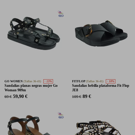
GO WOMEN
(Tallas 36-41)
- 13%
FITFLOP
(Tallas 36-41)
- 18%
Sandalias planas negras mujer Go
Sandalias hebilla plataforma Fit Flop
Woman 909m
JE8
59,90 €
89 €
69 €
109 €