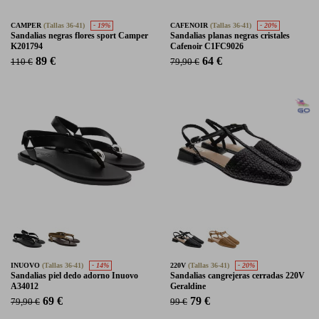
CAMPER
(Tallas 36-41)
- 19%
CAFENOIR
(Tallas 36-41)
- 20%
Sandalias negras flores sport Camper
Sandalias planas negras cristales
K201794
Cafenoir C1FC9026
89 €
64 €
110 €
79,90 €
INUOVO
(Tallas 36-41)
- 14%
220V
(Tallas 36-41)
- 20%
Sandalias piel dedo adorno Inuovo
Sandalias cangrejeras cerradas 220V
A34012
Geraldine
69 €
79 €
79,90 €
99 €