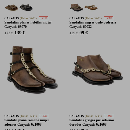
CARYATIS
(Tallas 36-41)
- 21%
CARYATIS
(Tallas 36-41)
- 23%
Sandalias planas hebillas mujer
Sandalias negras dedo pedrería
Caryatis 68070
Caryatis 60032
139 €
99 €
175 €
129 €
CARYATIS
(Tallas 36-41)
- 25%
CARYATIS
(Tallas 36-41)
- 29%
Sandalia plana romana mujer
Sandalias griegas piel adornos
adornos Caryatis 621008
dorados Caryatis 621608