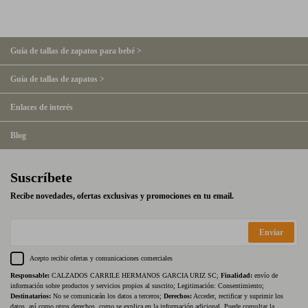
Guía de tallas de zapatos para bebé >
Guía de tallas de zapatos >
Enlaces de interés
Blog
Suscríbete
Recibe novedades, ofertas exclusivas y promociones en tu email.
Enviar
Acepto recibir ofertas y comunicaciones comerciales
Responsable:
CALZADOS CARRILE HERMANOS GARCIA URIZ SC;
Finalidad:
envío de
información sobre productos y servicios propios al suscrito; Legitimación: Consentimiento;
Destinatarios:
No se comunicarán los datos a terceros;
Derechos:
Acceder, rectificar y suprimir los
datos, así como otros derechos, como se explica en la información adicional. Puede consultar la