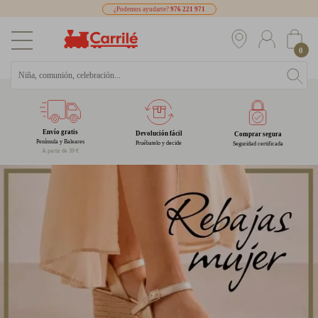
¿Podemos ayudarte?
976 221 971
0
Envío gratis
Devolución fácil
Comprar segura
Península y Baleares
Pruébatelo y decide
Seguridad certificada
A partir de 39 €