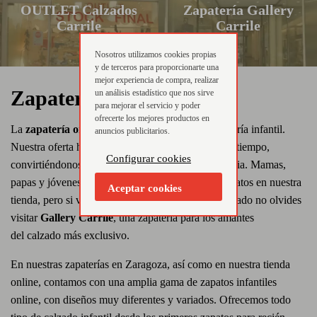
OUTLET Calzados
Zapatería Gallery
Carrile
Carrile
Nosotros utilizamos cookies propias
y de terceros para proporcionarte una
mejor experiencia de compra, realizar
Zapaterías Carrilé
un análisis estadístico que nos sirve
para mejorar el servicio y poder
ofrecerte los mejores productos en
La
zapatería online Carrilé
no es solo una zapatería infantil.
anuncios publicitarios.
Nuestra oferta ha ido evolucionando a lo largo del tiempo,
Configurar cookies
convirtiéndonos en una zapatería para toda la familia. Mamas,
papas y jóvenes pueden encontrar todo tipo de zapatos en nuestra
Aceptar cookies
tienda, pero si vas buscando un zapato más sofisticado no olvides
visitar
Gallery Carrile
, una zapateria para los amantes
del calzado más exclusivo.
En nuestras zapaterías en Zaragoza, así como en nuestra tienda
online, contamos con una amplia gama de zapatos infantiles
online, con diseños muy diferentes y variados. Ofrecemos todo