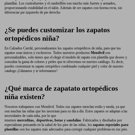
plantillas. Los contrafuertes y el cambrillón son mucho más fuertes y armados,
proporcionando estabilidad en el talón. Además de ser zapatos con horma recta, sin
diferenciar pie izquierdo de pie derecho.
¿Se puedes customizar los zapatos
ortopédicos niña?
En Calzados Carrilé, personalizamos los zapatos ortopédicos de niña, para que tus
zapatos sean únicos y exclusivos. Todos nuestros productos
Mendivil
son
personalizables, solo tienes que el elegir el modelo de zapato con plantilla que desees y
consultar la gama de colores y pieles que te ofrecemos en nuestro catálogo. Es decir,
puedes customizar tu zapato ortopédico combinado cualquier piel y color de nuestro
catalogo ¡Llámanos y te informamos!
¿Qué marca de zapatato ortopédicos
niña existen?
Nosotros trabajamos con Mendivil. Todos sus zapatos mezclan estilo y moda, ya que
son muchas las niñas que los necesitan para su día a día. Estos zapatos se adaptan a las
necesidades de cada niña, por lo que
tenemos
merceditas, deportivas, botas y sandalias
. Fabricados y diseñados por
especialistas pensando en la salud de los pies de las niñas, los
zapatos especiales para
plantillas
son los zapatos más adecuados para corregir cualquier problema en sus pies.