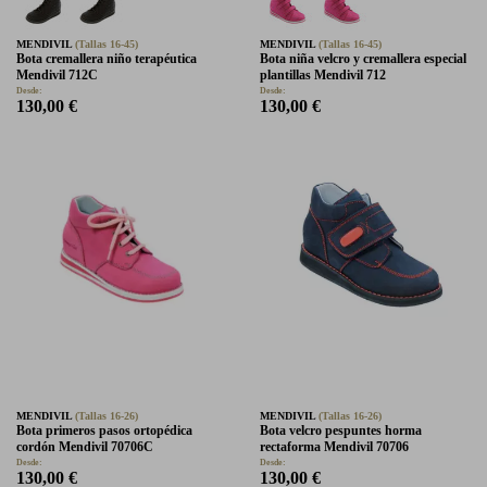
MENDIVIL
(Tallas 16-45)
MENDIVIL
(Tallas 16-45)
Bota cremallera niño terapéutica
Bota niña velcro y cremallera especial
Mendivil 712C
plantillas Mendivil 712
Desde:
Desde:
130,00 €
130,00 €
MENDIVIL
(Tallas 16-26)
MENDIVIL
(Tallas 16-26)
Bota primeros pasos ortopédica
Bota velcro pespuntes horma
cordón Mendivil 70706C
rectaforma Mendivil 70706
Desde:
Desde:
130,00 €
130,00 €