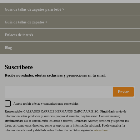
Guía de tallas de zapatos para bebé >
Guía de tallas de zapatos >
Enlaces de interés
Blog
Suscríbete
Recibe novedades, ofertas exclusivas y promociones en tu email.
Enviar
Acepto recibir ofertas y comunicaciones comerciales
Responsable:
CALZADOS CARRILE HERMANOS GARCIA URIZ SC;
Finalidad:
envío de
información sobre productos y servicios propios al suscrito; Legitimación: Consentimiento;
Destinatarios:
No se comunicarán los datos a terceros;
Derechos:
Acceder, rectificar y suprimir los
datos, así como otros derechos, como se explica en la información adicional. Puede consultar la
información adicional y detallada sobre Protección de Datos siguiendo
este enlace