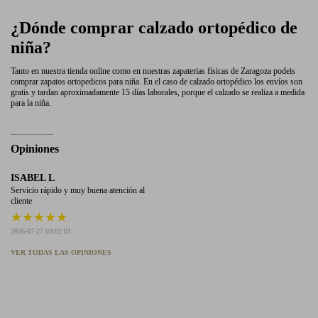
¿Dónde comprar calzado ortopédico de
niña?
Tanto en nuestra tienda online como en nuestras zapaterias físicas de Zaragoza podeis
comprar zapatos ortopedicos para niña. En el caso de calzado ortopédico los envíos son
gratis y tardan aproximadamente 15 días laborales, porque el calzado se realiza a medida
para la niña.
Opiniones
ISABEL L
Servicio rápido y muy buena atención al
cliente
★
★
★
★
★
2026-07-27 03:02:01
VER TODAS LAS OPINIONES