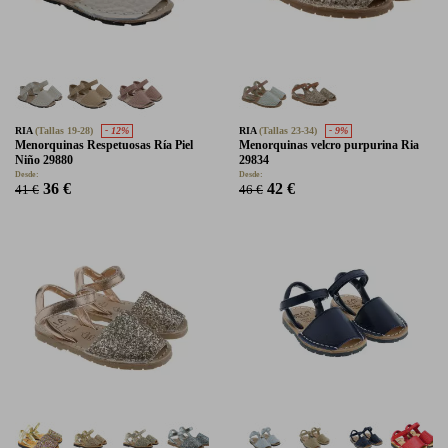
RIA
(Tallas 19-28)
- 12%
RIA
(Tallas 23-34)
- 9%
Menorquinas Respetuosas Ría Piel
Menorquinas velcro purpurina Ria
Niño 29880
29834
Desde:
Desde:
36 €
42 €
41 €
46 €