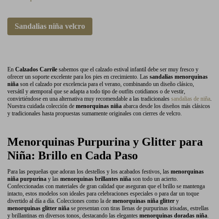
Sandalias niña velcro
En
Calzados Carrile
sabemos que el calzado estival infantil debe ser muy fresco y
ofrecer un soporte excelente para los pies en crecimiento. Las
sandalias menorquinas
niña
son el calzado por excelencia para el verano, combinando un diseño clásico,
versátil y atemporal que se adapta a todo tipo de outfits cotidianos o de vestir,
convirtiéndose en una alternativa muy recomendable a las tradicionales
sandalias de niña
.
Nuestra cuidada colección de
menorquinas niña
abarca desde los diseños más clásicos
y tradicionales hasta propuestas sumamente originales con cierres de velcro.
Menorquinas Purpurina y Glitter para
Niña: Brillo en Cada Paso
Para las pequeñas que adoran los destellos y los acabados festivos, las
menorquinas
niña purpurina
y las
menorquinas brillantes niña
son todo un acierto.
Confeccionadas con materiales de gran calidad que aseguran que el brillo se mantenga
intacto, estos modelos son ideales para celebraciones especiales o para dar un toque
divertido al día a día. Colecciones como la de
menorquinas niña glitter
y
menorquinas glitter niña
se presentan con tiras llenas de purpurinas irisadas, estrellas
y brillantinas en diversos tonos, destacando las elegantes
menorquinas doradas niña
.