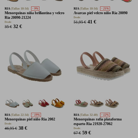
RIA
(Tallas 18-34)
- 9%
RIA
(Tallas 18-34)
- 21%
Menorquinas niña brillantina y velcro
Avarcas piel velcro niño Ria 20090
Ria 20090-21224
Desde:
41 €
51,95 €
Desde:
32 €
35 €
RIA
(Tallas 22-34)
- 19%
RIA
(Tallas 32-40)
- 12%
Menorquinas piel niño Ria 2002
Menorquinas rafia plataforma
esparto Ria 21920-27062
Desde:
38 €
46,95 €
Desde:
59 €
67 €