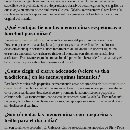
humedecido en agua tibia con un poco de jabón neutro para frotar suavemente la
superficie de la piel. Evita el uso de productos abrasivos o sumergirlas bajo el grifo, ya
que el agua en exceso puede endurecer el cuero. Déjalas secar siempre al aire libre a la
sombra, evitando la exposición directa al sol para preservar la flexibilidad y el color
original del material.
¿Qué ventajas tienen las menorquinas respetuosas o
barefoot para niñas?
Las
menorquinas respetuosas
respetan la anatomía del pie infantil en desarrollo.
Destacan por tener una suela plana (drop cero) y sumamente flexible, una horma
delantera ancha que permite el libre movimiento de los dedos sin oprimirlos, y una
estructura blanda sin contrafuertes rígidos ni plantillas con elementos anatómicos
artificiales. Esto favorece que los músculos del pie se fortalezcan de forma natural y el
bebé reciba mejores estímulos sensoriales del suelo.
¿Cómo elegir el cierre adecuado (velcro vs tira
tradicional) en las menorquinas infantiles?
Para bebés y niñas más pequeñas, se recomienda optar por modelos de
menorquinas con
cierre de velcro
en la tira del talón o empeine. Esto proporciona una sujeción excelente,
evita que la sandalia se descalce al correr y fomenta la autonomía de la pequeña al
calzarse sola. Las menorquinas con velcro las tenemos hasta la talla 34. Para niñas más
mayores, la tira tradicional trasera es idónea, siempre que se ajuste firmemente al talón
sin deslizarse al caminar.
¿Son cómodas las menorquinas con purpurina y
brillo para el día a día?
Sí, son totalmente cómodas. En Calzados Carrile seleccionamos modelos de Ría y Popa