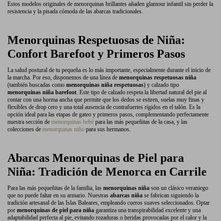
Estos modelos originales de menorquinas brillantes añaden glamour infantil sin perder la
resistencia y la pisada cómoda de las abarcas tradicionales.
Menorquinas Respetuosas de Niña:
Confort Barefoot y Primeros Pasos
La salud postural de tu pequeña es lo más importante, especialmente durante el inicio de
la marcha. Por eso, disponemos de una línea de
menorquinas respetuosas niña
(también buscadas como
menorquinas niña respetuosas
) y calzado tipo
menorquinas niña barefoot
. Este tipo de calzado respeta la libertad natural del pie al
contar con una horma ancha que permite que los dedos se estiren, suelas muy finas y
flexibles de drop cero y una total ausencia de contrafuertes rígidos en el talón. Es la
opción ideal para las etapas de gateo y primeros pasos, complementando perfectamente
nuestra sección de
menorquinas bebé
para las más pequeñitas de la casa, y las
colecciones de
menorquinas niño
para sus hermanos.
Abarcas Menorquinas de Piel para
Niña: Tradición de Menorca en Carrile
Para las más pequeñitas de la familia, las
menorquinas niña
son un clásico veraniego
que no puede faltar en su armario. Nuestras
abarcas niña
se fabrican siguiendo la
tradición artesanal de las Islas Baleares, empleando cueros suaves seleccionados. Optar
por
menorquinas de piel para niña
garantiza una transpirabilidad excelente y una
adaptabilidad perfecta al pie, evitando rozaduras o heridas provocadas por el calor y la