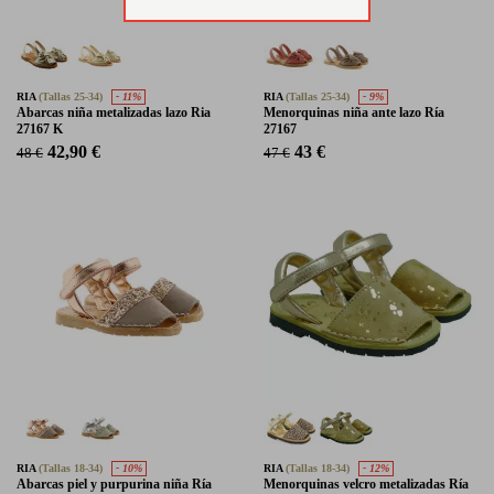
RIA
(Tallas 25-34)
- 11%
RIA
(Tallas 25-34)
- 9%
Abarcas niña metalizadas lazo Ria
Menorquinas niña ante lazo Ría
27167 K
27167
42,90 €
43 €
48 €
47 €
RIA
(Tallas 18-34)
- 10%
RIA
(Tallas 18-34)
- 12%
Abarcas piel y purpurina niña Ría
Menorquinas velcro metalizadas Ría