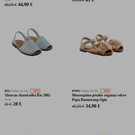
51,95 €
Desde:
44,90 €
49,95 €
RIA
(Tallas 22-34)
- 10%
POPA
(Tallas 23-29)
- 24%
Abarcas charol niña Ria 2002
Menorquina pétalos organza velcro
Popa Boomerang Ogin
Desde:
28 €
31 €
34,90 €
45,95 €