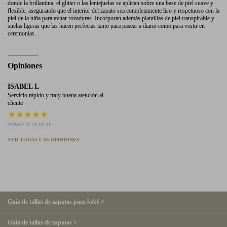
donde la brillantina, el glitter o las lentejuelas se aplican sobre una base de piel suave y
flexible, asegurando que el interior del zapato sea completamente liso y respetuoso con la
piel de la niña para evitar rozaduras. Incorporan además plantillas de piel transpirable y
suelas ligeras que las hacen perfectas tanto para pasear a diario como para vestir en
ceremonias. .
Opiniones
ISABEL L
Servicio rápido y muy buena atención al
cliente
★
★
★
★
★
2026-07-27 03:02:01
VER TODAS LAS OPINIONES
Guía de tallas de zapatos para bebé >
Guía de tallas de zapatos >