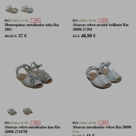
RIA
(Tallas 25-34)
- 21%
RIA
(Tallas 18-34)
- 11%
Menorquinas metalizadas niña Ria
Abarcas velcro arcoiris brillante Ria
2002
20090-27294
37 €
48,90 €
46,95 €
55 €
RIA
(Tallas 18-34)
- 10%
RIA
(Tallas 18-34)
- 21%
Abarcas velcro metalizadas lazo Ria
Abarcas metalizadas velcro Ria 20090
20090-27167M
Desde:
41 €