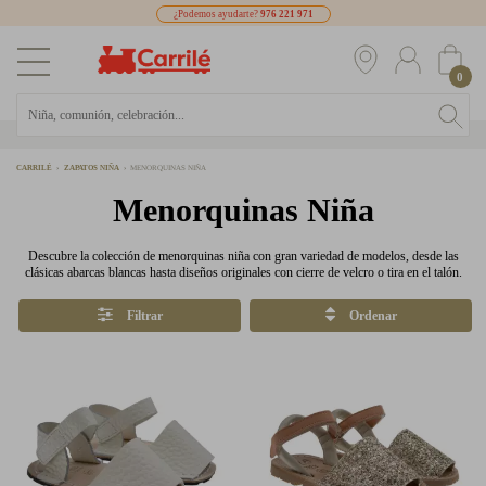
¿Podemos ayudarte?
976 221 971
0
CARRILÉ
ZAPATOS NIÑA
MENORQUINAS NIÑA
Menorquinas Niña
Descubre la colección de menorquinas niña con gran variedad de modelos, desde las
clásicas abarcas blancas hasta diseños originales con cierre de velcro o tira en el talón.
Filtrar
Ordenar