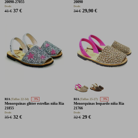
20090-27055
20090
Desde:
Desde:
37 €
29,90 €
41 €
34 €
RIA
(Tallas 22-34)
- 9%
RIA
(Tallas 25-27)
- 9%
Menorquinas glitter estrellas niña Ria
Menorquinas leopardo niña Ria
21855
21766
Desde:
Desde:
32 €
29 €
35 €
32 €