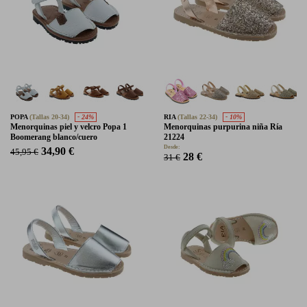
POPA
(Tallas 20-34)
- 24%
RIA
(Tallas 22-34)
- 10%
Menorquinas piel y velcro Popa 1
Menorquinas purpurina niña Ría
Boomerang blanco/cuero
21224
Desde:
34,90 €
45,95 €
28 €
31 €