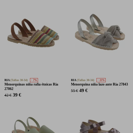
RIA
(Tallas 30-34)
- 7%
RIA
(Tallas 30-34)
- 11%
Menorquinas niña rafia étnicas Ria
Menorquina niña lazo ante Ria 27843
27062
49 €
55 €
39 €
42 €