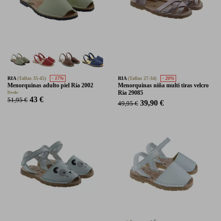
RIA
(Tallas 35-45)
- 17%
RIA
(Tallas 27-34)
- 20%
Menorquinas adulto piel Ría 2002
Menorquinas niña multi tiras velcro
Ria 29085
Desde:
43 €
51,95 €
39,90 €
49,95 €