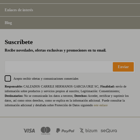
Enlaces de interés
Blog
Suscríbete
Recibe novedades, ofertas exclusivas y promociones en tu email.
Enviar
Acepto recibir ofertas y comunicaciones comerciales
Responsable:
CALZADOS CARRILE HERMANOS GARCIA URIZ SC;
Finalidad:
envío de
información sobre productos y servicios propios al suscrito; Legitimación: Consentimiento;
Destinatarios:
No se comunicarán los datos a terceros;
Derechos:
Acceder, rectificar y suprimir los
datos, así como otros derechos, como se explica en la información adicional. Puede consultar la
información adicional y detallada sobre Protección de Datos siguiendo
este enlace