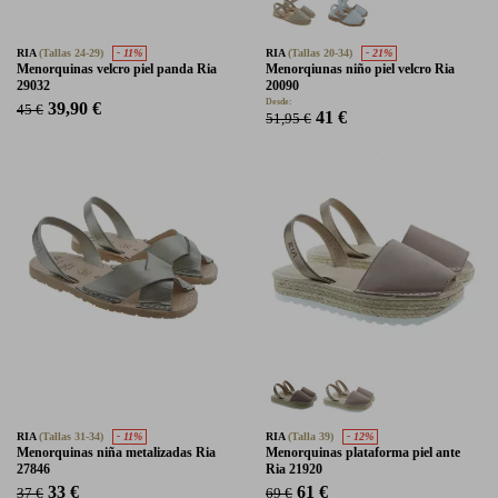
RIA
(Tallas 24-29)
- 11%
RIA
(Tallas 20-34)
- 21%
Menorquinas velcro piel panda Ria
Menorqiunas niño piel velcro Ria
29032
20090
Desde:
39,90 €
45 €
41 €
51,95 €
RIA
(Tallas 31-34)
- 11%
RIA
(Talla 39)
- 12%
Menorquinas niña metalizadas Ria
Menorquinas plataforma piel ante
27846
Ria 21920
33 €
61 €
37 €
69 €