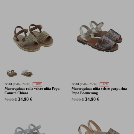
POPA
(Tallas 22-34)
- 30%
POPA
(Tallas 25-32)
- 24%
Menorquinas rafia velcro niña Popa
Menorquinas niña velcro purpurina
Cometa Chiara
Popa Boomerang
34,90 €
34,90 €
49,95 €
45,95 €