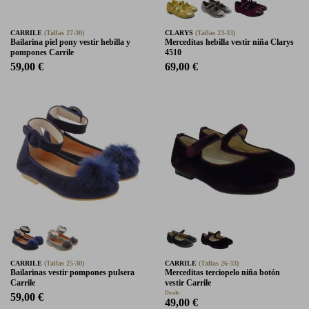
CARRILE
(Tallas 27-30)
CLARYS
(Tallas 23-33)
Bailarina piel pony vestir hebilla y
Merceditas hebilla vestir niña Clarys
pompones Carrile
4510
59,00 €
69,00 €
CARRILE
(Tallas 25-30)
CARRILE
(Tallas 26-33)
Bailarinas vestir pompones pulsera
Merceditas terciopelo niña botón
Carrile
vestir Carrile
Desde:
59,00 €
49,00 €