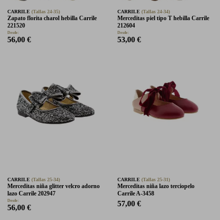
CARRILE
(Tallas 24-35)
CARRILE
(Tallas 24-34)
Zapato florita charol hebilla Carrile
Merceditas piel tipo T hebilla Carrile
221520
212604
Desde:
Desde:
56,00 €
53,00 €
CARRILE
(Tallas 25-34)
CARRILE
(Tallas 25-31)
Merceditas niña glitter velcro adorno
Merceditas niña lazo terciopelo
lazo Carrile 202947
Carrile A-3458
Desde:
57,00 €
56,00 €