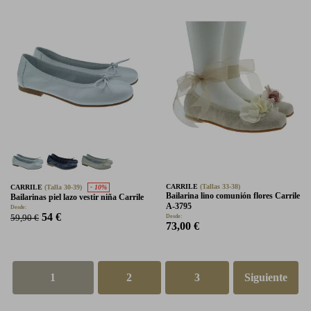
CARRILE
(Tallas 33-38)
CARRILE
(Talla 30-39)
- 10%
Bailarina lino comunión flores Carrile
Bailarinas piel lazo vestir niña Carrile
A-3795
Desde:
54 €
59,90 €
Desde:
73,00 €
1
2
3
Siguiente