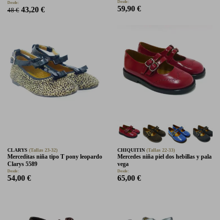
Desde:
Desde:
59,90 €
43,20 €
48 €
CLARYS
(Tallas 23-32)
CHIQUITIN
(Tallas 22-33)
Merceditas niña tipo T pony leopardo
Mercedes niña piel dos hebillas y pala
Clarys 5589
vega
Desde:
Desde:
54,00 €
65,00 €