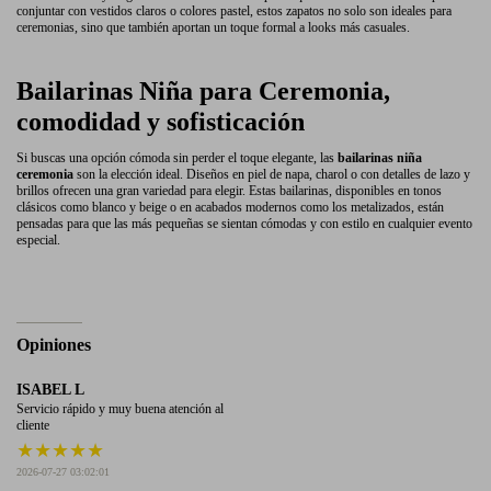
conjuntar con vestidos claros o colores pastel, estos zapatos no solo son ideales para
ceremonias, sino que también aportan un toque formal a looks más casuales.
Bailarinas Niña para Ceremonia,
comodidad y sofisticación
Si buscas una opción cómoda sin perder el toque elegante, las
bailarinas niña
ceremonia
son la elección ideal. Diseños en piel de napa, charol o con detalles de lazo y
brillos ofrecen una gran variedad para elegir. Estas bailarinas, disponibles en tonos
clásicos como blanco y beige o en acabados modernos como los metalizados, están
pensadas para que las más pequeñas se sientan cómodas y con estilo en cualquier evento
especial.
Opiniones
ISABEL L
Servicio rápido y muy buena atención al
cliente
★
★
★
★
★
2026-07-27 03:02:01