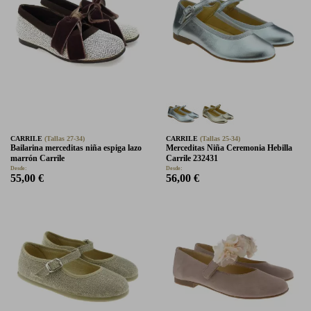
CARRILE
(Tallas 27-34)
CARRILE
(Tallas 25-34)
Bailarina merceditas niña espiga lazo
Merceditas Niña Ceremonia Hebilla
marrón Carrile
Carrile 232431
Desde:
Desde:
55,00 €
56,00 €