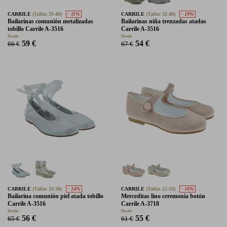
CARRILE
(Tallas 33-40)
- 11%
CARRILE
(Tallas 32-40)
- 19%
Bailarinas comunión metalizadas
Bailarinas niña trenzadas atadas
tobillo Carrile A-3516
Carrile A-3516
Desde:
Desde:
59 €
54 €
66 €
67 €
CARRILE
(Tallas 33-38)
- 14%
CARRILE
(Tallas 25-33)
- 10%
Bailarina comunión piel atada tobillo
Merceditas lino ceremonia botón
Carrile A-3516
Carrile A-3718
Desde:
Desde:
56 €
55 €
65 €
61 €