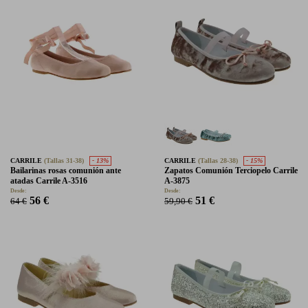
CARRILE
(Tallas 31-38)
- 13%
CARRILE
(Tallas 28-38)
- 15%
Bailarinas rosas comunión ante
Zapatos Comunión Terciopelo Carrile
atadas Carrile A-3516
A-3875
Desde:
Desde:
56 €
51 €
64 €
59,90 €