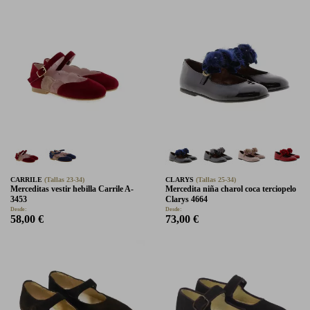
CARRILE
(Tallas 23-34)
CLARYS
(Tallas 25-34)
Merceditas vestir hebilla Carrile A-
Mercedita niña charol coca terciopelo
3453
Clarys 4664
Desde:
Desde:
58,00 €
73,00 €