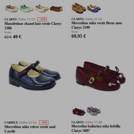
CLARYS
(Tallas 25-32)
CLARYS
(Tallas 27-37)
- 21%
Merceditas niña vestir flecos ante
Manoletinas chanel lazo vestir Clarys
Clarys 5199
5386
Desde:
Desde:
69,95 €
49 €
62 €
CLARYS
(Tallas 27-38)
CARRILE
(Tallas 23-33)
- 10%
Mercedita bailarina niña hebilla
Merceditas niña velcro vestir azul
Clarys 5087
Carrile