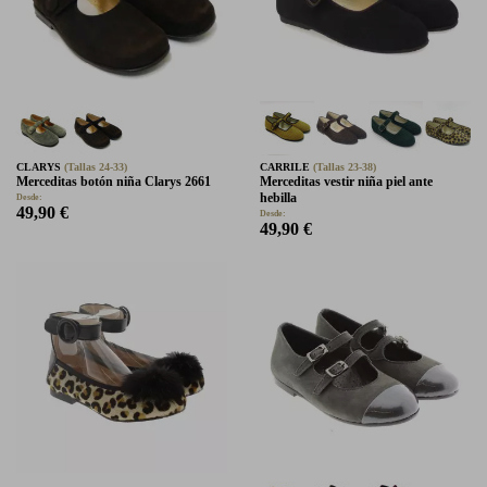
CLARYS
(Tallas 24-33)
CARRILE
(Tallas 23-38)
Merceditas botón niña Clarys 2661
Merceditas vestir niña piel ante
hebilla
Desde:
49,90 €
Desde:
49,90 €