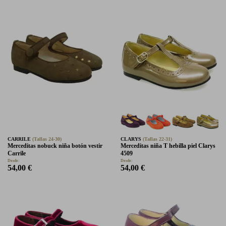
CARRILE
(Tallas 24-30)
CLARYS
(Tallas 22-31)
Merceditas nobuck niña botón vestir
Merceditas niña T hebilla piel Clarys
Carrile
4509
Desde:
Desde:
54,00 €
54,00 €