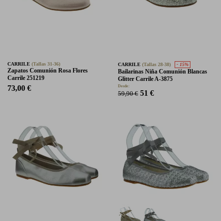
CARRILE
(Tallas 31-36)
CARRILE
(Tallas 28-38)
- 15%
Zapatos Comunión Rosa Flores
Bailarinas Niña Comunión Blancas
Carrile 251219
Glitter Carrile A-3875
73,00 €
Desde:
51 €
59,90 €