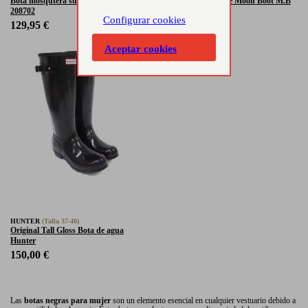
Bota mosqutera suela track Alpe
Botines nylon nieve Moon Boot M.B
208702
Low Nylon
Configurar cookies
129,95 €
175,00 €
Aceptar cookies
HUNTER
(Talla 37-40)
Original Tall Gloss Bota de agua
Hunter
150,00 €
Las
botas negras para mujer
son un elemento esencial en cualquier vestuario debido a