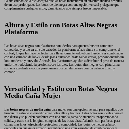
La alta calidad de la piel asegura que las botas mantendrán su atractivo incluso después
de un uso prolongado. Las botas de piel negra son una opción versátil y elegante que
complementará cualquier estilo, garantizando que siempre luzcas impecable.
Altura y Estilo con Botas Altas Negras
Plataforma
Las botas altas negras con plataforma son ideales para quienes buscan combinar
comodidad y estilo en un solo calzado. La plataforma añade altura sin comprometer el
confort, lo que las hace perfectas para llevar durante todo el día. Pueden ser combinadas
con una variedad de looks, desde jeans ajustados hasta faldas cortas, proporcionando un
look moderno y atrevido. Además, las plataformas ayudan a distribuir el peso de manera
uniforme, reduciendo la presión sobre los pies. Las botas altas negras con plataforma
son una excelente elección para quienes buscan destacarse con un calzado único y
cómodo.
Versatilidad y Estilo con Botas Negras
Media Caña Mujer
Las
botas negras de media caña
para mujer son una opción versátil para aquellos que
buscan un calzado intermedio entre botas altas y botines. Estas botas son ideales para el
uso diario y se pueden combinar con una amplia gama de atuendos, proporcionando
calidez y estilo sin la longitud completa de las botas altas. Además, son perfectas para
climas más fríos, ofreciendo protección y comodidad. Las botas de media caña son
esenciales en cualquier armario, permitiendo una gran variedad de combinaciones y