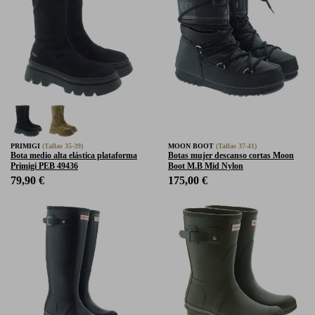
PRIMIGI
(Tallas 35-39)
MOON BOOT
(Tallas 37-41)
Bota medio alta elástica plataforma
Botas mujer descanso cortas Moon
Primigi PEB 49436
Boot M.B Mid Nylon
79,90 €
175,00 €