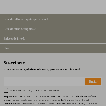
Guía de tallas de zapatos para bebé >
Guía de tallas de zapatos >
Enlaces de interés
Blog
Suscríbete
Recibe novedades, ofertas exclusivas y promociones en tu email.
Enviar
Acepto recibir ofertas y comunicaciones comerciales
Responsable:
CALZADOS CARRILE HERMANOS GARCIA URIZ SC;
Finalidad:
envío de
información sobre productos y servicios propios al suscrito; Legitimación: Consentimiento;
Destinatarios:
No se comunicarán los datos a terceros;
Derechos:
Acceder, rectificar y suprimir los