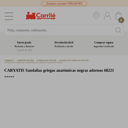
¿Podemos ayudarte?
976 221 971
0
Envío gratis
Devolución fácil
Comprar segura
Península y Baleares
Pruébatelo y decide
Seguridad certificada
A partir de 39 €
CARRILÉ
ZAPATOS MUJER
SANDALIAS MUJER
SANDALIAS GRIEGAS MUJER
SANDALIAS GRIEGAS ANATÓMICAS NEGRAS ADORNOS 68221
CARYATIS
Sandalias griegas anatómicas negras adornos 68221
*****