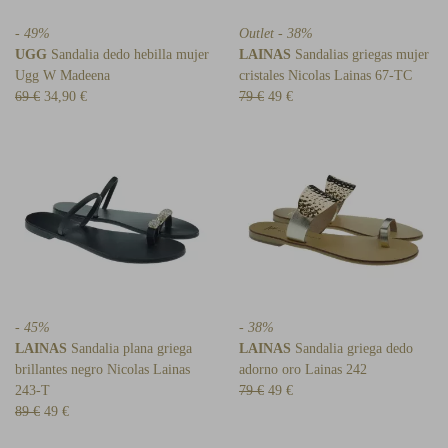
- 49%
Outlet - 38%
UGG
Sandalia dedo hebilla mujer
LAINAS
Sandalias griegas mujer
Ugg W Madeena
cristales Nicolas Lainas 67-TC
69 €
34,90 €
79 €
49 €
- 45%
- 38%
LAINAS
Sandalia plana griega
LAINAS
Sandalia griega dedo
brillantes negro Nicolas Lainas
adorno oro Lainas 242
243-T
79 €
49 €
89 €
49 €