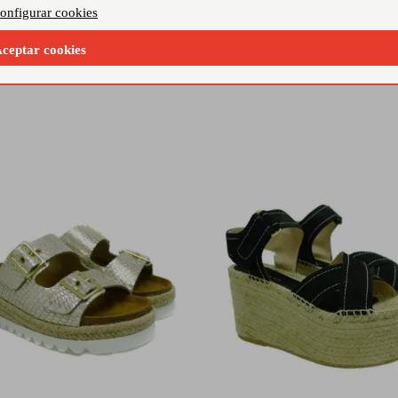
onfigurar cookies
Su diseño minimalista y colores neutros las hacen
Confec
perfectas para combinar con una variedad de outfits
antide
ceptar cookies
veraniegos.