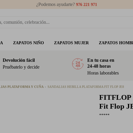
¿Podemos ayudarte?
976 221 971
ÑA
ZAPATOS NIÑO
ZAPATOS MUJER
ZAPATOS HOMB
Devolución fácil
En tu casa en
24-48 horas
Pruébatelo y decide
Horas laborables
LIAS PLATAFORMA Y CUÑA
SANDALIAS HEBILLA PLATAFORMA FIT FLOP JE8
FITFLOP
Fit Flop J
*****