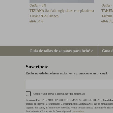
Outlet - 8%
Outlet 
TIZIANA
Sandalia ugly shoes con platafrma
TAKE
Tiziana 95M Blanco
Takeme
59 €
54 €
69 €
59
Guía de tallas de zapatos para bebé >
Guía d
Suscríbete
Recibe novedades, ofertas exclusivas y promociones en tu email.
Acepto recibir ofertas y comunicaciones comerciales
Responsable:
CALZADOS CARRILE HERMANOS GARCIA URIZ SC;
Finalida
propios al suscrito; Legitimación: Consentimiento;
Destinatarios:
No se comunicarán 
suprimir los datos, así como otros derechos, como se explica en la información adicio
detallada sobre Protección de Datos siguiendo
este enlace