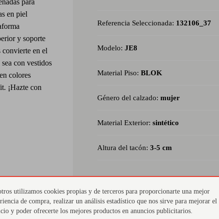
señadas para
s en piel
Referencia Seleccionada:
132106_37
taforma
rior y soporte
Modelo:
JE8
s convierte en el
 sea con vestidos
Material Piso:
BLOK
 en colores
it. ¡Hazte con
Género del calzado:
mujer
Material Exterior:
sintético
Altura del tacón:
3-5 cm
tros utilizamos cookies propias y de terceros para proporcionarte una mejor
riencia de compra, realizar un análisis estadístico que nos sirve para mejorar el
a
Estilo versátil y elegante
Mat
icio y poder ofrecerte los mejores productos en anuncios publicitarios.