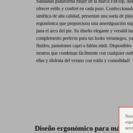
Sandalias plataforma mujer de la marca FitFlop, di
ofrecer estilo y confort en cada paso. Confeccionada
sintética de alta calidad, presentan una suela de pla
ergonómica que proporciona una amortiguación supe
para el arco del pie. Su diseño elegante y versátil la
complemento perfecto para tus looks veraniegos, ya
fluidos, pantalones capri o faldas midi. Disponibles
neutros que combinan fácilmente con cualquier outf
ellas y disfruta del verano con estilo y comodidad!
Noso
expe
Diseño ergonómico para máxim
serv