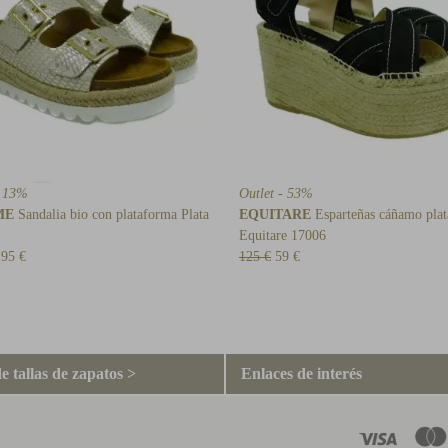
- 13%
Outlet - 53%
ME
Sandalia bio con plataforma Plata
EQUITARE
Esparteñas cáñamo pla
Equitare 17006
,95 €
125 €
59 €
e tallas de zapatos >
Enlaces de interés