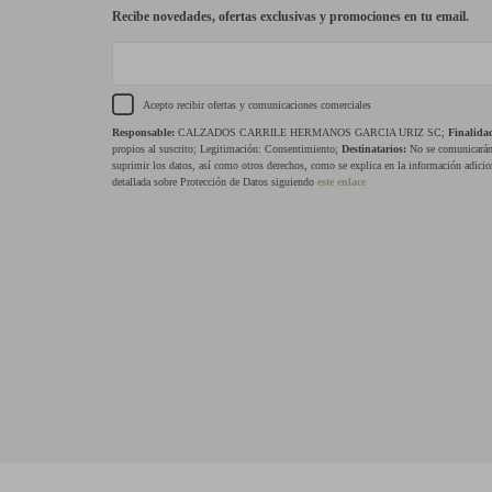
Recibe novedades, ofertas exclusivas y promociones en tu email.
Acepto recibir ofertas y comunicaciones comerciales
Responsable:
CALZADOS CARRILE HERMANOS GARCIA URIZ SC;
Finalida
propios al suscrito; Legitimación: Consentimiento;
Destinatarios:
No se comunicarán 
suprimir los datos, así como otros derechos, como se explica en la información adicio
detallada sobre Protección de Datos siguiendo
este enlace