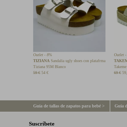
Outlet - 8%
Outlet 
TIZIANA
Sandalia ugly shoes con platafrma
TAKE
Tiziana 95M Blanco
Takeme
59 €
54 €
69 €
59
Guía de tallas de zapatos para bebé >
Guía d
Suscríbete