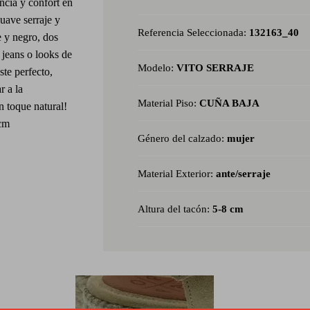
ncia y confort en
uave serraje y
Referencia Seleccionada:
132163_40
e y negro, dos
 jeans o looks de
Modelo:
VITO SERRAJE
ste perfecto,
r a la
Material Piso:
CUÑA BAJA
n toque natural!
 cm
Género del calzado:
mujer
Material Exterior:
ante/serraje
Altura del tacón:
5-8 cm