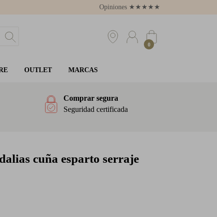
Opiniones
★
★
★
★
★
4.8
0
RE
OUTLET
MARCAS
Comprar segura
Seguridad certificada
alias cuña esparto serraje