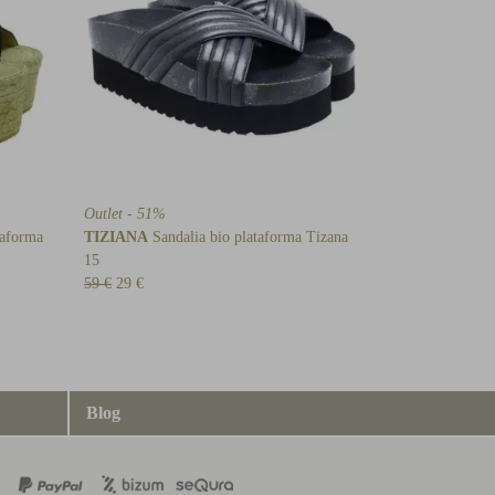
Outlet - 51%
taforma
TIZIANA
Sandalia bio plataforma Tizana
15
59 €
29 €
Blog