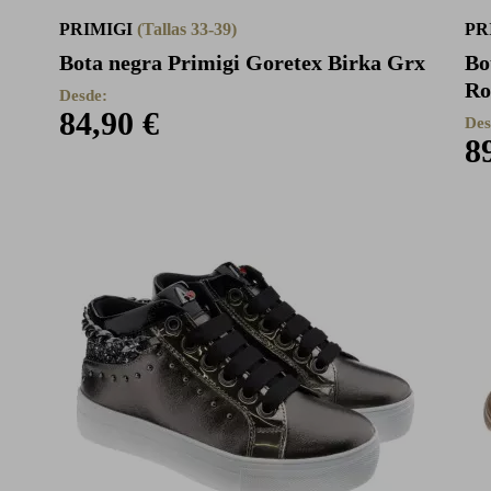
PRIMIGI
(Tallas 33-39)
PR
Bota negra Primigi Goretex Birka Grx
Bo
Ro
Desde:
84,90 €
Des
8