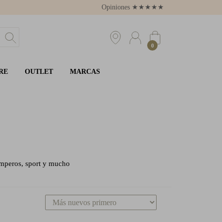
Opiniones
★
★
★
★
★
4.8
0
RE
OUTLET
MARCAS
camperos, sport y mucho