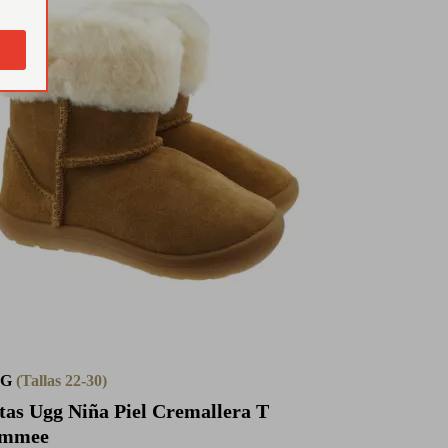
GG
(Tallas 22-30)
tas Ugg Niña Piel Cremallera T
ammee