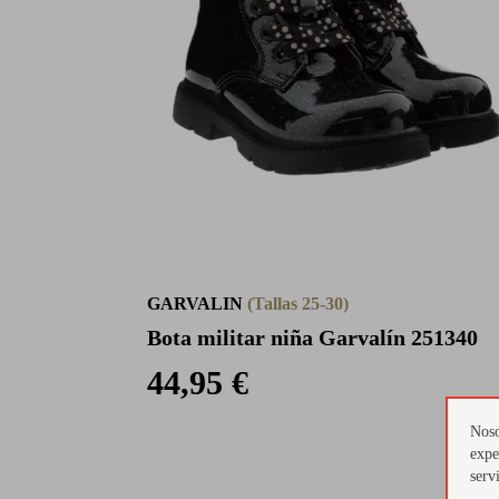
GARVALIN
(Tallas 25-30)
Bota militar niña Garvalín 251340
44,95 €
Noso
expe
serv