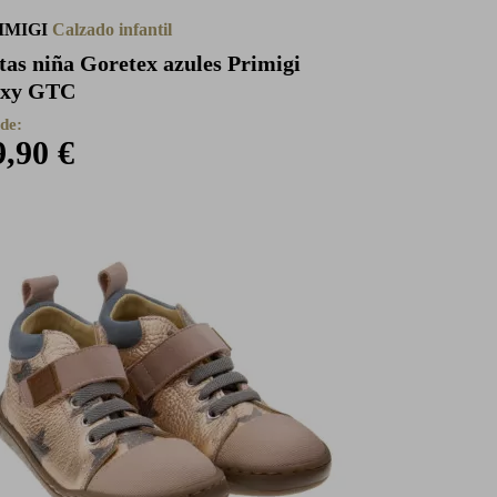
IMIGI
Calzado infantil
tas niña Goretex azules Primigi
xy GTC
de:
9,90 €