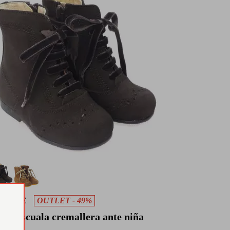
RRILE
OUTLET - 49%
ta pascuala cremallera ante niña
rrile