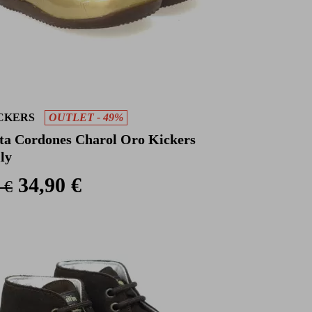
CKERS
OUTLET - 49%
ta Cordones Charol Oro Kickers
lly
34,90 €
 €