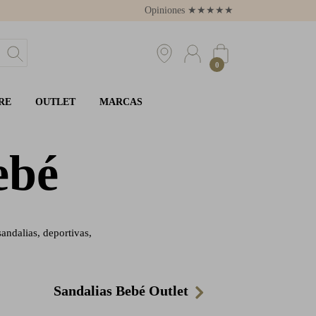
Opiniones
★
★
★
★
★
4.8
0
RE
OUTLET
MARCAS
ebé
andalias, deportivas,
Sandalias Bebé Outlet