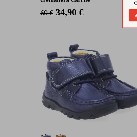
C
34,90 €
69 €
A