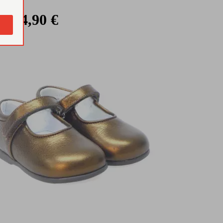
34,90 €
 €