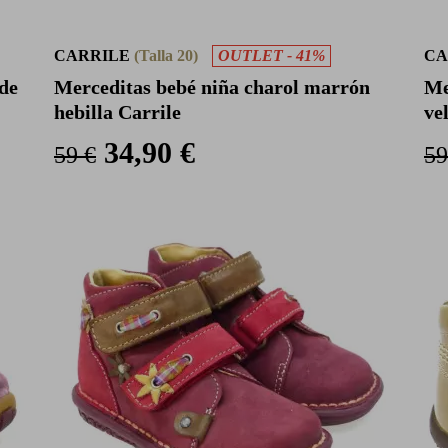
CARRILE
(Talla 20)
OUTLET - 41%
CA
ide
Merceditas bebé niña charol marrón
Me
hebilla Carrile
ve
34,90 €
59 €
59