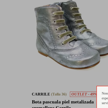
Noso
CARRILE
(Talla 36)
OUTLET - 49%
expe
Bota pascuala piel metalizada
serv
cremallera Carrile