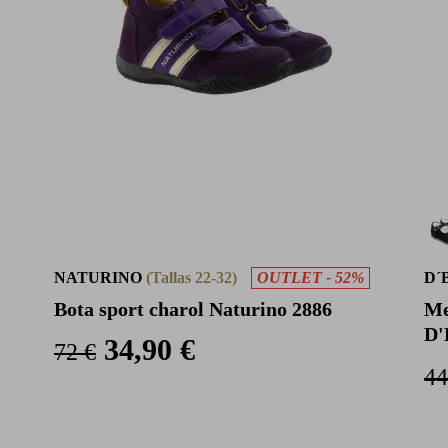
NATURINO
(Tallas 22-32)
OUTLET - 52%
D´
Bota sport charol Naturino 2886
Me
D'
34,90 €
72 €
44