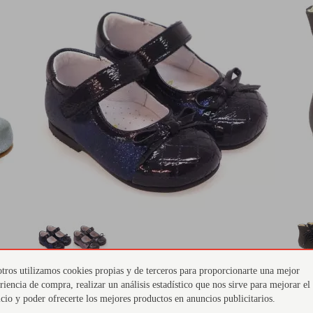
tros utilizamos cookies propias y de terceros para proporcionarte una mejor
CARRILE
(Tallas 20-23)
OUTLET - 41%
CA
riencia de compra, realizar un análisis estadístico que nos sirve para mejorar el
Merceditas bebé niña glitter y lazos
Bo
icio y poder ofrecerte los mejores productos en anuncios publicitarios.
Outlet Carrile
Ca