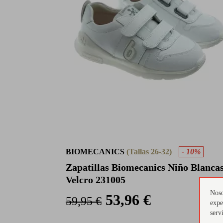
BIOMECANICS
(Tallas 26-32)
- 10%
Zapatillas Biomecanics Niño Blanca
Velcro 231005
Noso
53,96 €
59,95 €
expe
serv