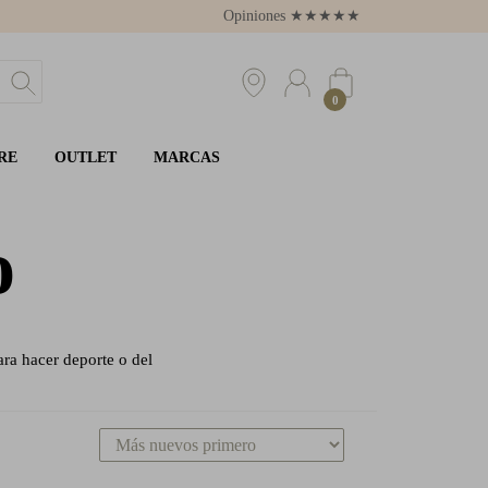
Opiniones
★
★
★
★
★
4.8
0
RE
OUTLET
MARCAS
o
ara hacer deporte o del