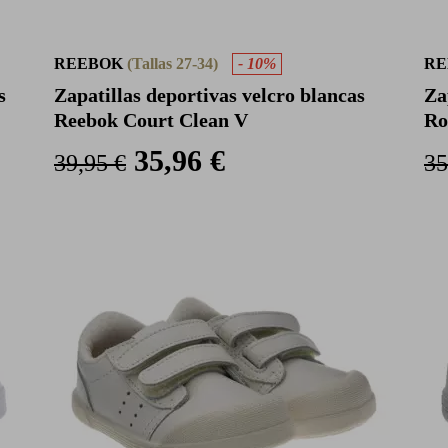
REEBOK
(Tallas 27-34)
- 10%
R
s
Zapatillas deportivas velcro blancas
Za
Reebok Court Clean V
Ro
35,96 €
39,95 €
35