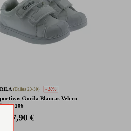
RILA
(Tallas 23-30)
- 10%
portivas Gorila Blancas Velcro
ños 77106
27,90 €
 €