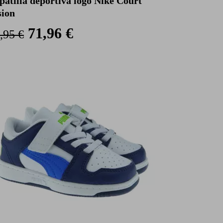
patilla deportiva logo Nike Court
sion
71,96 €
,95 €