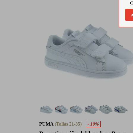
C
A
PUMA
(Tallas 21-35)
- 10%