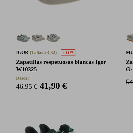
IGOR
(Tallas 23-32)
- 11%
M
Zapatillas respetuosas blancas Igor
Za
W10325
G-
Desde:
54
41,90 €
46,95 €