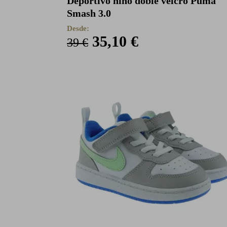
Deportivo niño doble velcro Puma
Smash 3.0
Desde:
35,10 €
39 €