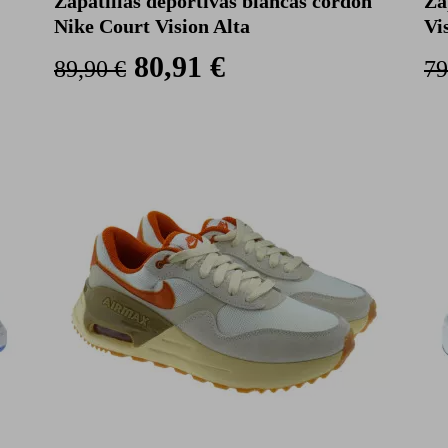
Zapatillas deportivas blancas cordón
Za
Nike Court Vision Alta
Vi
80,91 €
89,90 €
79