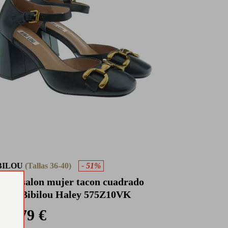
BILOU
(Tallas 36-40)
- 51%
pato salon mujer tacon cuadrado
tribo Bibilou Haley 575Z10VK
79 €
0 €