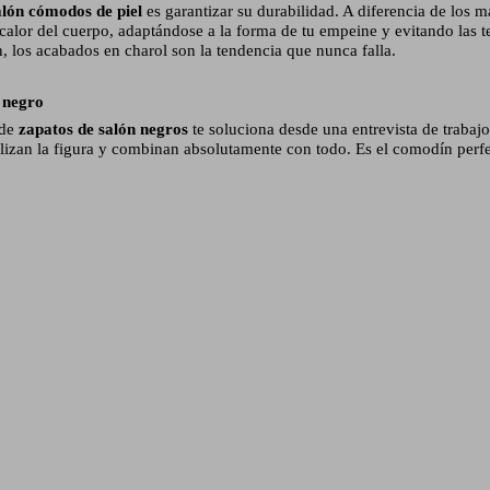
alón cómodos de piel
es garantizar su durabilidad. A diferencia de los mat
 calor del cuerpo, adaptándose a la forma de tu empeine y evitando las 
n, los acabados en charol son la tendencia que nunca falla.
n negro
 de
zapatos de salón negros
te soluciona desde una entrevista de trabaj
stilizan la figura y combinan absolutamente con todo. Es el comodín per