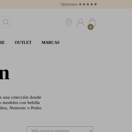
Opiniones
★
★
★
★
★
4.8
0
RE
OUTLET
MARCAS
ón
mos una colección donde
 o modelos con hebilla
bilou, Nemonic o Pedro