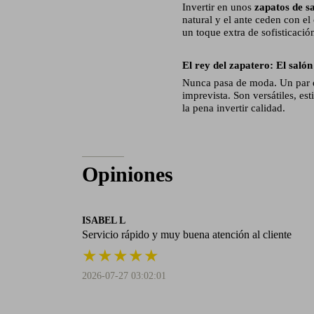
Invertir en unos
zapatos de s
natural y el ante ceden con el
un toque extra de sofisticació
El rey del zapatero: El saló
Nunca pasa de moda. Un par
imprevista. Son versátiles, e
la pena invertir calidad.
Opiniones
ISABEL L
Servicio rápido y muy buena atención al cliente
★
★
★
★
★
2026-07-27 03:02:01