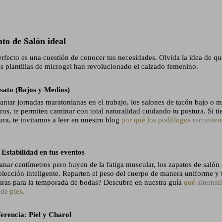
to de Salón ideal
rfecto es una cuestión de conocer tus necesidades. Olvida la idea de qu
las plantillas de microgel han revolucionado el calzado femenino.
sato (Bajos y Medios)
antar jornadas maratonianas en el trabajo, los salones de tacón bajo o 
tros, te permiten caminar con total naturalidad cuidando tu postura. Si t
ura, te invitamos a leer en nuestro blog
por qué los podólogos recomiend
Estabilidad en tus eventos
anar centímetros pero huyen de la fatiga muscular, los zapatos de saló
 elección inteligente. Reparten el peso del cuerpo de manera uniforme y 
paras para la temporada de bodas? Descubre en nuestra guía
qué alternat
 de pies
.
erencia: Piel y Charol