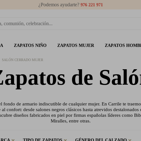
¿Podemos ayudarte?
976 221 971
ÑA
ZAPATOS NIÑO
ZAPATOS MUJER
ZAPATOS HOMB
SALÓN CERRADO MUJER
apatos de Sal
el fondo de armario indiscutible de cualquier mujer. En Carrile te trae
ne al confort: desde salones negros clásicos hasta atrevidos destalonados
escubre diseños fabricados en piel por firmas españolas líderes como Bi
Miralles, entre otras.
ARCA
TIPO DE ZAPATOS
GÉNERO DEL CALZADO