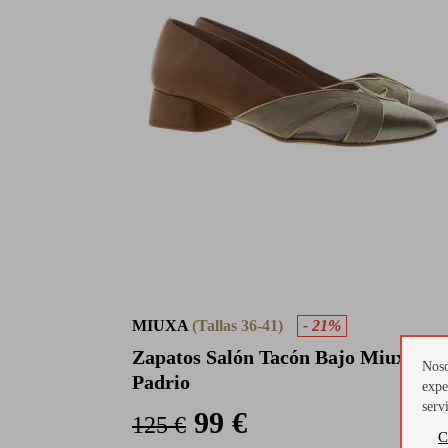
MIUXA
(Tallas 36-41)
- 21%
Zapatos Salón Tacón Bajo Miuxa
Noso
Padrio
expe
serv
99 €
125 €
C