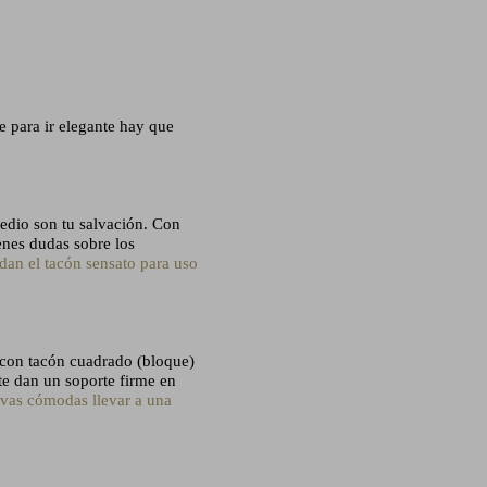
e para ir elegante hay que
medio son tu salvación. Con
ienes dudas sobre los
an el tacón sensato para uso
n con tacón cuadrado (bloque)
te dan un soporte firme en
ivas cómodas llevar a una