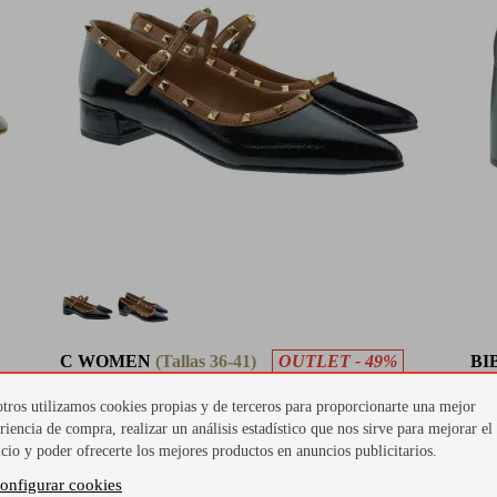
C WOMEN
(Tallas 36-41)
OUTLET - 49%
BI
Zapato Mujer Charol Hebilla Carrilé
Za
tros utilizamos cookies propias y de terceros para proporcionarte una mejor
Woman Tachuelas S-3922
es
riencia de compra, realizar un análisis estadístico que nos sirve para mejorar el
icio y poder ofrecerte los mejores productos en anuncios publicitarios.
69 €
135 €
16
onfigurar cookies