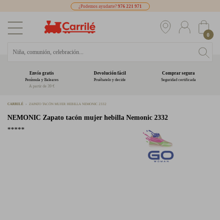
¿Podemos ayudarte?
976 221 971
0
Envío gratis
Devolución fácil
Comprar segura
Península y Baleares
Pruébatelo y decide
Seguridad certificada
A partir de 39 €
CARRILÉ
ZAPATO TACÓN MUJER HEBILLA NEMONIC 2332
NEMONIC
Zapato tacón mujer hebilla Nemonic 2332
*****