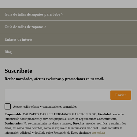
Guía de tallas de zapatos para bebé >
Guía de tallas de zapatos >
Enlaces de interés
Blog
Suscríbete
Recibe novedades, ofertas exclusivas y promociones en tu email.
Enviar
Acepto recibir ofertas y comunicaciones comerciales
Responsable:
CALZADOS CARRILE HERMANOS GARCIA URIZ SC;
Finalidad:
envío de
información sobre productos y servicios propios al suscrito; Legitimación: Consentimiento;
Destinatarios:
No se comunicarán los datos a terceros;
Derechos:
Acceder, rectificar y suprimir los
datos, así como otros derechos, como se explica en la información adicional. Puede consultar la
información adicional y detallada sobre Protección de Datos siguiendo
este enlace