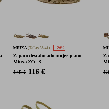
MIUXA
(Tallas 36-41)
- 20%
MI
a
Zapato destalonado mujer plano
Za
Miuxa ZOUS
Mi
116 €
145 €
13