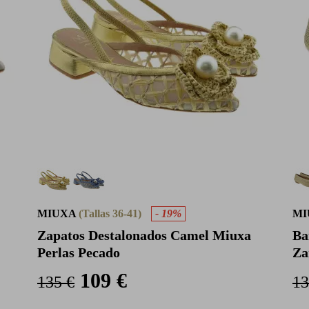
MIUXA
(Tallas 36-41)
- 19%
MI
Zapatos Destalonados Camel Miuxa
Ba
Perlas Pecado
Z
109 €
135 €
13