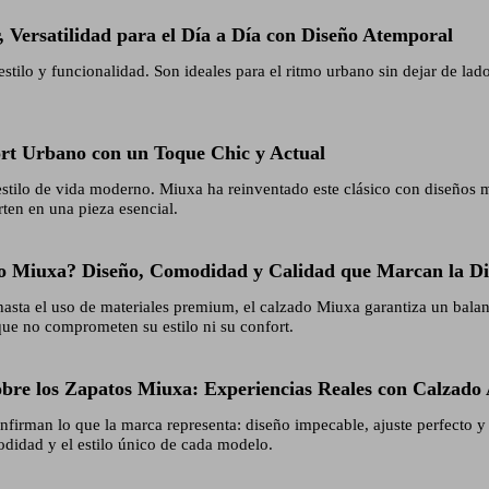
 Versatilidad para el Día a Día con Diseño Atemporal
ilo y funcionalidad. Son ideales para el ritmo urbano sin dejar de lado
ort Urbano con un Toque Chic y Actual
l estilo de vida moderno. Miuxa ha reinventado este clásico con diseños 
rten en una pieza esencial.
o Miuxa? Diseño, Comodidad y Calidad que Marcan la Di
sta el uso de materiales premium, el calzado Miuxa garantiza un balanc
que no comprometen su estilo ni su confort.
obre los Zapatos Miuxa: Experiencias Reales con Calzado 
firman lo que la marca representa: diseño impecable, ajuste perfecto y 
didad y el estilo único de cada modelo.