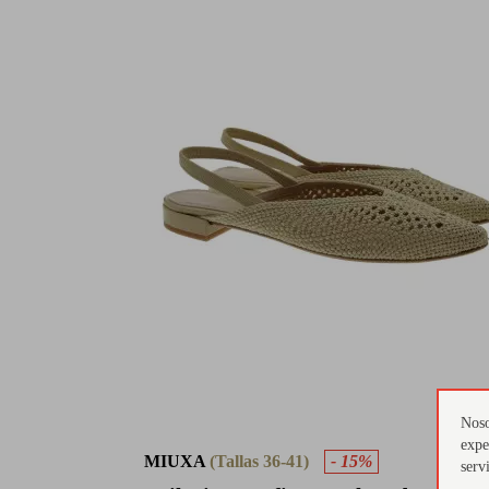
Noso
expe
MIUXA
(Tallas 36-41)
- 15%
serv