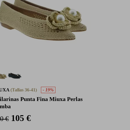
UXA
(Tallas 36-41)
- 19%
ilarinas Punta Fina Miuxa Perlas
amba
105 €
0 €