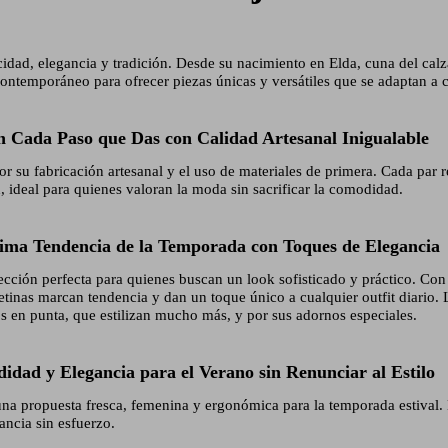
idad, elegancia y tradición. Desde su nacimiento en Elda, cuna del cal
contemporáneo para ofrecer piezas únicas y versátiles que se adaptan a 
n Cada Paso que Das con Calidad Artesanal Inigualable
r su fabricación artesanal y el uso de materiales de primera. Cada par r
, ideal para quienes valoran la moda sin sacrificar la comodidad.
tima Tendencia de la Temporada con Toques de Elegancia
ección perfecta para quienes buscan un look sofisticado y práctico. Con 
etinas marcan tendencia y dan un toque único a cualquier outfit diario. 
 en punta, que estilizan mucho más, y por sus adornos especiales.
dad y Elegancia para el Verano sin Renunciar al Estilo
na propuesta fresca, femenina y ergonómica para la temporada estival.
ancia sin esfuerzo.