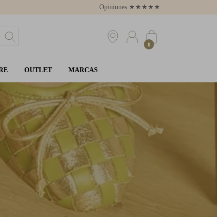
Opiniones
★
★
★
★
★
4.8
0
RE
OUTLET
MARCAS