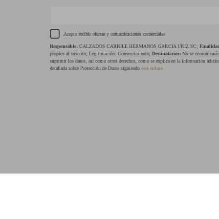
Acepto recibir ofertas y comunicaciones comerciales
Responsable:
CALZADOS CARRILE HERMANOS GARCIA URIZ SC;
Finalida
propios al suscrito; Legitimación: Consentimiento;
Destinatarios:
No se comunicarán 
suprimir los datos, así como otros derechos, como se explica en la información adicio
detallada sobre Protección de Datos siguiendo
este enlace