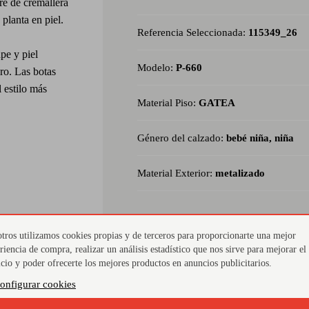
re de cremallera
 planta en piel.
Referencia Seleccionada:
115349_26
pe y piel
Modelo:
P-660
ro. Las botas
l estilo más
Material Piso:
GATEA
Género del calzado:
bebé niña, niña
Material Exterior:
metalizado
tros utilizamos cookies propias y de terceros para proporcionarte una mejor
riencia de compra, realizar un análisis estadístico que nos sirve para mejorar el
icio y poder ofrecerte los mejores productos en anuncios publicitarios.
onfigurar cookies