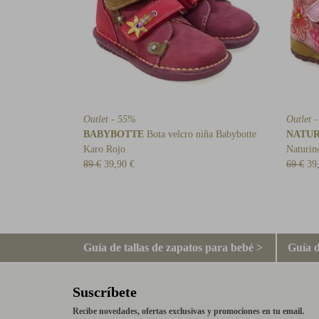
Outlet - 55%
Outlet 
BABYBOTTE
Bota velcro niña Babybotte
NATU
Karo Rojo
Naturin
89 €
39,90 €
69 €
39
Guía de tallas de zapatos para bebé >
Guía d
Suscríbete
Recibe novedades, ofertas exclusivas y promociones en tu email.