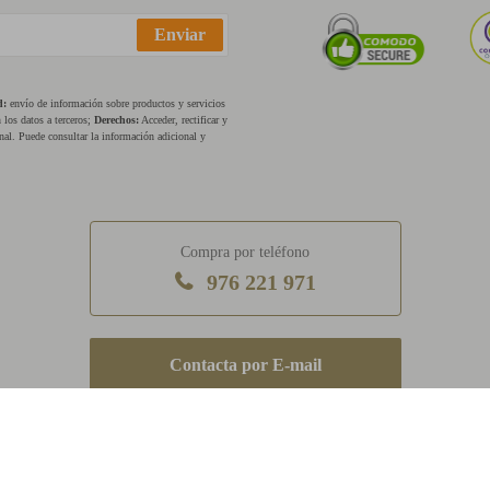
Enviar
d:
envío de información sobre productos y servicios
los datos a terceros;
Derechos:
Acceder, rectificar y
nal. Puede consultar la información adicional y
Compra por teléfono
976 221 971
E-mail