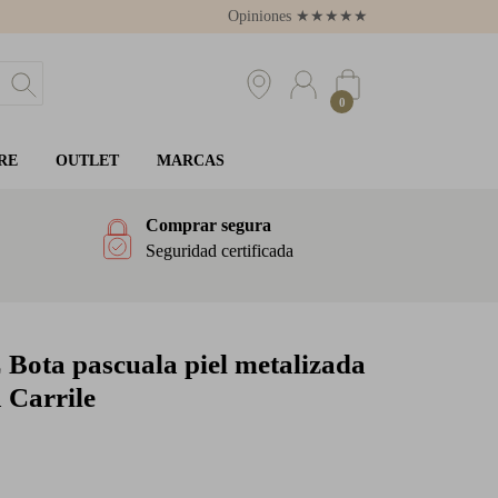
Opiniones
★
★
★
★
★
4.8
0
RE
OUTLET
MARCAS
Comprar segura
Seguridad certificada
E
Bota pascuala piel metalizada
 Carrile