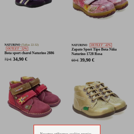
NATURINO
(Tallas 22-32)
NATURINO
OUTLET - 42%
OUTLET - 52%
Zapato Sport Tipo Bota Niña
Bota sport charol Naturino 2886
Naturino 1728 Rosa
34,90 €
72 €
39,90 €
69 €