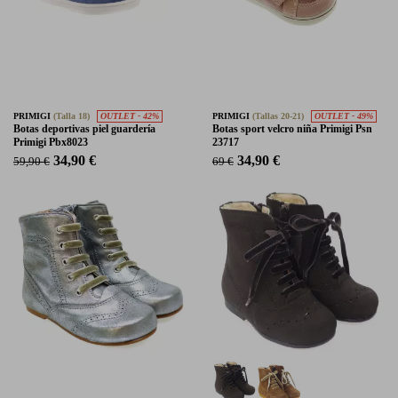
PRIMIGI
(Talla 18)
OUTLET - 42%
PRIMIGI
(Tallas 20-21)
OUTLET - 49%
Botas deportivas piel guardería
Botas sport velcro niña Primigi Psn
Primigi Pbx8023
23717
34,90 €
34,90 €
59,90 €
69 €