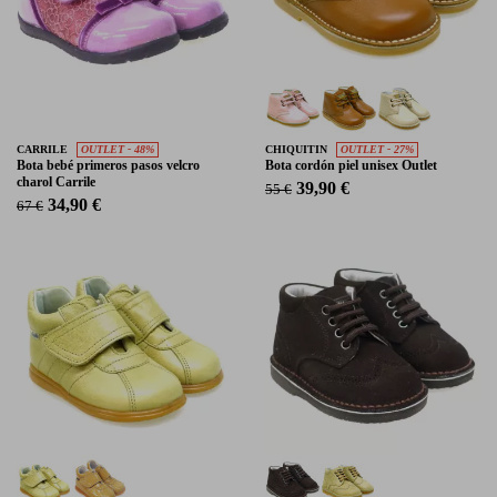
CARRILE
OUTLET - 48%
CHIQUITIN
OUTLET - 27%
Bota bebé primeros pasos velcro
Bota cordón piel unisex Outlet
charol Carrile
39,90 €
55 €
34,90 €
67 €