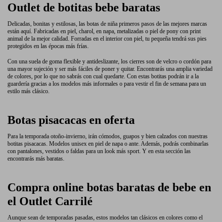
Outlet de botitas bebe baratas
Delicadas, bonitas y estilosas, las botas de niña primeros pasos de las mejores marcas
están aquí. Fabricadas en piel, charol, en napa, metalizadas o piel de pony con print
animal de la mejor calidad. Forradas en el interior con piel, tu pequeña tendrá sus pies
protegidos en las épocas más frías.
Con una suela de goma flexible y antideslizante, los cierres son de velcro o cordón para
una mayor sujeción y ser más fáciles de poner y quitar. Encontrarás una amplia variedad
de colores, por lo que no sabrás con cual quedarte. Con estas botitas podrán ir a la
guardería gracias a los modelos más informales o para vestir el fin de semana para un
estilo más clásico.
Botas pisacacas en oferta
Para la temporada otoño-invierno, irán cómodos, guapos y bien calzados con nuestras
botitas pisacacas. Modelos unisex en piel de napa o ante. Además, podrás combinarlas
con pantalones, vestidos o faldas para un look más sport. Y en esta sección las
encontrarás más baratas.
Compra online botas baratas de bebe en
el Outlet Carrilé
Aunque sean de temporadas pasadas, estos modelos tan clásicos en colores como el