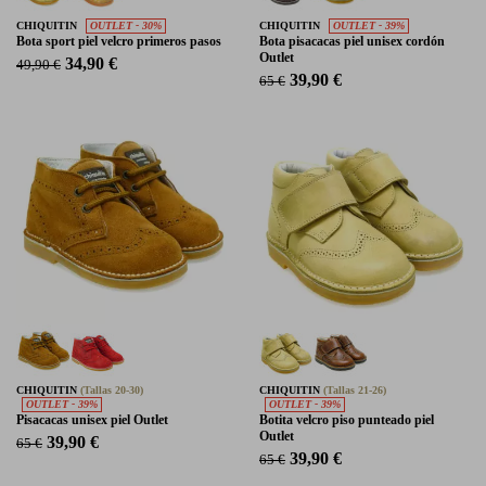
CHIQUITIN
OUTLET - 30%
CHIQUITIN
OUTLET - 39%
Bota sport piel velcro primeros pasos
Bota pisacacas piel unisex cordón
Outlet
34,90 €
49,90 €
39,90 €
65 €
CHIQUITIN
(Tallas 20-30)
CHIQUITIN
(Tallas 21-26)
OUTLET - 39%
OUTLET - 39%
Pisacacas unisex piel Outlet
Botita velcro piso punteado piel
Outlet
39,90 €
65 €
39,90 €
65 €