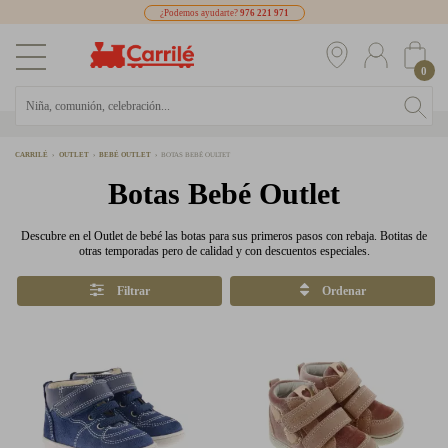
¿Podemos ayudarte?
976 221 971
0
CARRILÉ
OUTLET
BEBÉ OUTLET
BOTAS BEBÉ OULTET
Botas Bebé Outlet
Descubre en el Outlet de bebé las botas para sus primeros pasos con rebaja. Botitas de
otras temporadas pero de calidad y con descuentos especiales.
Filtrar
Ordenar