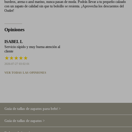
burdeos, arena o azul marino, nunca pasan de moda. Podrás llevar a tu pequeño calzado
con un zapato de calidad sin que tu bolsillo se resienta. ¡Aprovecha los descuentos del
Outlet!
Opiniones
ISABEL L
Servicio rápido y muy buena atención al
cliente
★
★
★
★
★
2026-07-27 03:02:01
VER TODAS LAS OPINIONES
Guía de tallas de zapatos para bebé >
Guía de tallas de zapatos >