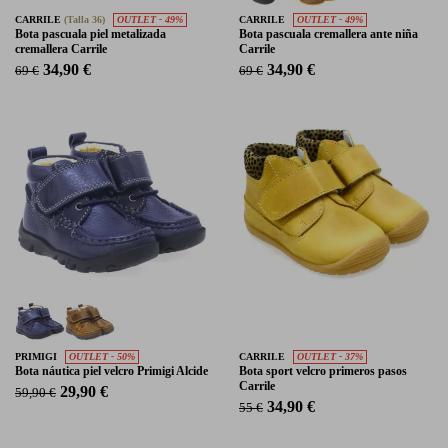
CARRILE
(Talla 36)
OUTLET - 49%
CARRILE
OUTLET - 49%
Bota pascuala piel metalizada
Bota pascuala cremallera ante niña
cremallera Carrile
Carrile
34,90 €
34,90 €
69 €
69 €
PRIMIGI
OUTLET - 50%
CARRILE
OUTLET - 37%
Bota náutica piel velcro Primigi Alcide
Bota sport velcro primeros pasos
Carrile
29,90 €
59,90 €
34,90 €
55 €