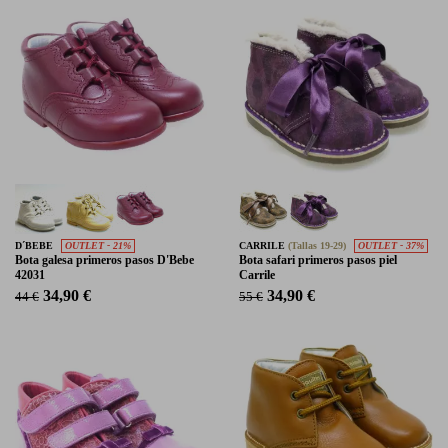
D´BEBE
OUTLET - 21%
CARRILE
(Tallas 19-29)
OUTLET - 37%
Bota galesa primeros pasos D'Bebe
Bota safari primeros pasos piel
42031
Carrile
34,90 €
34,90 €
44 €
55 €