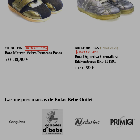
BIKKEMBERGS
(Tallas 21-22)
CHIQUITIN
OUTLET - 32%
OUTLET - 42%
Bota Marron Velcro Primeros Pasos
Bota Deportiva Cremallera
39,90 €
59 €
Bikkembergs Bkp 101991
59 €
102 €
Las mejores marcas de Botas Bebé Outlet