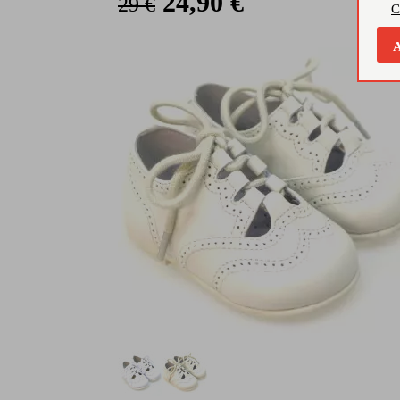
24,90 €
29 €
C
A