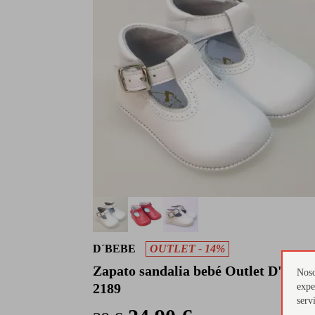
D´BEBE
OUTLET - 14%
Zapato sandalia bebé Outlet D'Bebe
Noso
2189
expe
serv