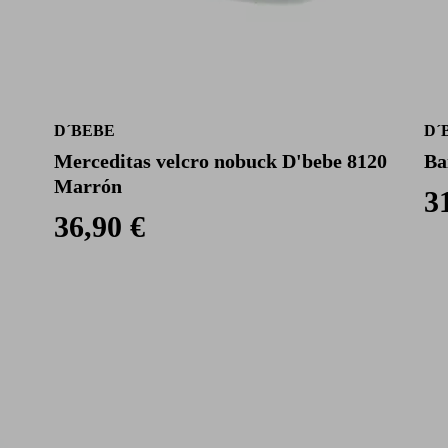
D´BEBE
D´
Merceditas velcro nobuck D'bebe 8120
Ba
Marrón
3
36,90 €