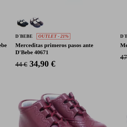
D´BEBE
OUTLET - 21%
D´
ebe
Merceditas primeros pasos ante
Me
D'Bebe 40671
47
34,90 €
44 €