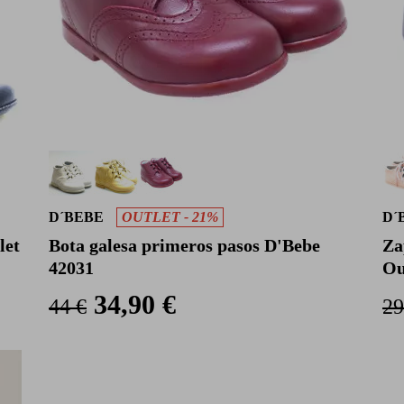
D´BEBE
OUTLET - 21%
D´
let
Bota galesa primeros pasos D'Bebe
Za
42031
Ou
34,90 €
44 €
29