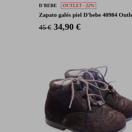
D´BEBE
OUTLET - 22%
Zapato galés piel D'bebe 40984 Outl
34,90 €
45 €