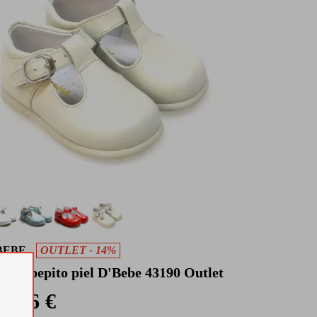
BEBE
OUTLET - 14%
pato pepito piel D'Bebe 43190 Outlet
36 €
 €