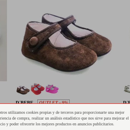
D´BEBE
OUTLET - 9%
D´
Mercedes cuna ante D'Bebe 2280
Za
tros utilizamos cookies propias y de terceros para proporcionarte una mejor
Outlet
riencia de compra, realizar un análisis estadístico que nos sirve para mejorar el
42
icio y poder ofrecerte los mejores productos en anuncios publicitarios.