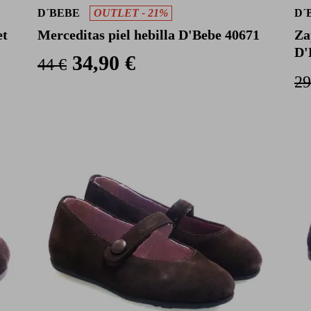
D´BEBE
OUTLET - 21%
D´
et
Merceditas piel hebilla D'Bebe 40671
Za
D'
34,90 €
44 €
29