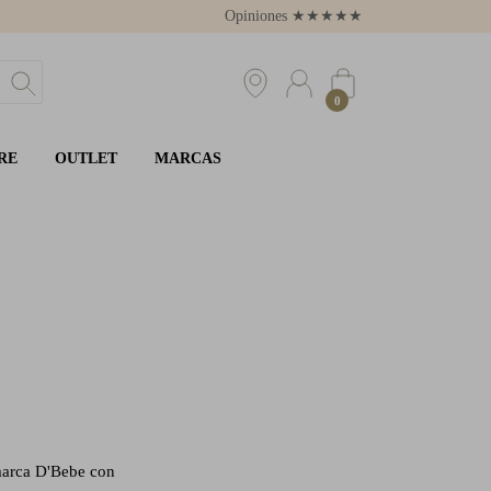
Opiniones
★
★
★
★
★
4.8
0
RE
OUTLET
MARCAS
 marca D'Bebe con