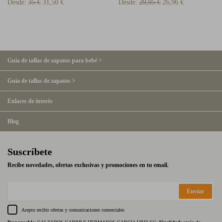
Desde:
35 €
31,50 €
Desde:
29,95 €
26,96 €
Guía de tallas de zapatos para bebé >
Guía de tallas de zapatos >
Enlaces de interés
Blog
Suscríbete
Recibe novedades, ofertas exclusivas y promociones en tu email.
Enviar
Acepto recibir ofertas y comunicaciones comerciales