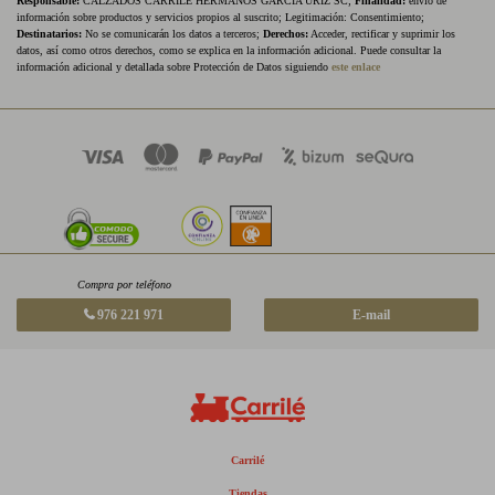
Responsable:
CALZADOS CARRILE HERMANOS GARCIA URIZ SC;
Finalidad:
envío de
información sobre productos y servicios propios al suscrito; Legitimación: Consentimiento;
Destinatarios:
No se comunicarán los datos a terceros;
Derechos:
Acceder, rectificar y suprimir los
datos, así como otros derechos, como se explica en la información adicional. Puede consultar la
información adicional y detallada sobre Protección de Datos siguiendo
este enlace
Compra por teléfono
976 221 971
E-mail
Carrilé
Tiendas