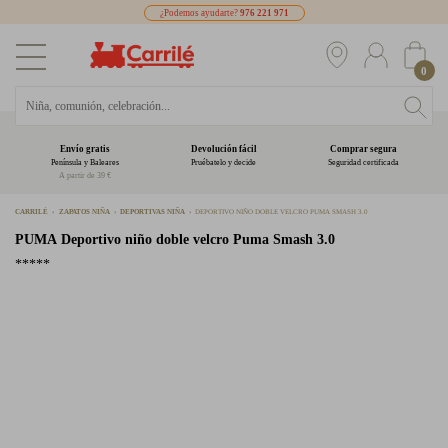
¿Podemos ayudarte?
976 221 971
0
Envío gratis
Devolución fácil
Comprar segura
Península y Baleares
Pruébatelo y decide
Seguridad certificada
A partir de 39 €
CARRILÉ
ZAPATOS NIÑA
DEPORTIVAS NIÑA
DEPORTIVO NIÑO DOBLE VELCRO PUMA SMASH 3.0
PUMA
Deportivo niño doble velcro Puma Smash 3.0
*****