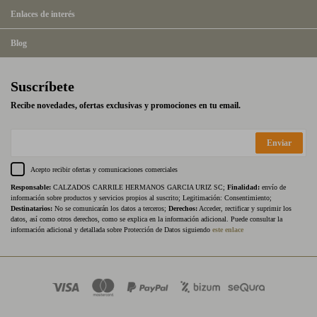
Enlaces de interés
Blog
Suscríbete
Recibe novedades, ofertas exclusivas y promociones en tu email.
Enviar
Acepto recibir ofertas y comunicaciones comerciales
Responsable:
CALZADOS CARRILE HERMANOS GARCIA URIZ SC;
Finalidad:
envío de
información sobre productos y servicios propios al suscrito; Legitimación: Consentimiento;
Destinatarios:
No se comunicarán los datos a terceros;
Derechos:
Acceder, rectificar y suprimir los
datos, así como otros derechos, como se explica en la información adicional. Puede consultar la
información adicional y detallada sobre Protección de Datos siguiendo
este enlace