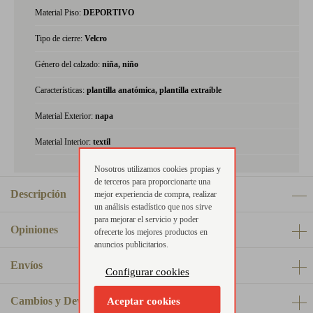
Material Piso:
DEPORTIVO
Tipo de cierre:
Velcro
Género del calzado:
niña, niño
Características:
plantilla anatómica, plantilla extraíble
Material Exterior:
napa
Material Interior:
textil
Nosotros utilizamos cookies propias y
de terceros para proporcionarte una
Descripción
mejor experiencia de compra, realizar
un análisis estadístico que nos sirve
para mejorar el servicio y poder
Opiniones
ofrecerte los mejores productos en
anuncios publicitarios.
Envíos
Configurar cookies
Cambios y Devoluciones
Aceptar cookies