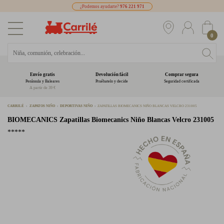
¿Podemos ayudarte?
976 221 971
0
Envío gratis
Devolución fácil
Comprar segura
Península y Baleares
Pruébatelo y decide
Seguridad certificada
A partir de 39 €
CARRILÉ
ZAPATOS NIÑO
DEPORTIVAS NIÑO
ZAPATILLAS BIOMECANICS NIÑO BLANCAS VELCRO 231005
BIOMECANICS
Zapatillas Biomecanics Niño Blancas Velcro 231005
*****