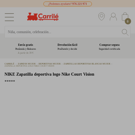
¿Podemos ayudarte?
976 221 971
0
Envío gratis
Devolución fácil
Comprar segura
Península y Baleares
Pruébatelo y decide
Seguridad certificada
A partir de 39 €
CARRILÉ
ZAPATOS MUJER
DEPORTIVAS MUJER
ZAPATILLAS DEPORTIVAS BLANCAS MUJER
ZAPATILLA DEPORTIVA LOGO NIKE COURT VISION
NIKE
Zapatilla deportiva logo Nike Court Vision
*****