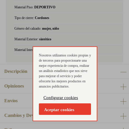
Material Piso:
DEPORTIVO
Tipo de cierre:
Cordones
Género del calzado:
mujer, niño
Material Exterior:
sintético
Material Interior:
textil
Nosotros utilizamos cookies propias y
de terceros para proporcionarte una
mejor experiencia de compra, realizar
un análisis estadístico que nos sirve
Descripción
para mejorar el servicio y poder
ofrecerte los mejores productos en
Opiniones
anuncios publicitarios.
Configurar cookies
Envíos
Aceptar cookies
Cambios y Devoluciones