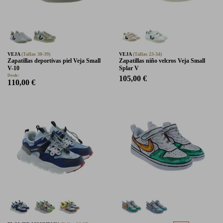
VEJA
(Tallas 30-39)
VEJA
(Tallas 23-34)
Zapatillas deportivas piel Veja Small
Zapatillas niño velcros Veja Small
V-10
Splar V
Desde:
105,00 €
110,00 €