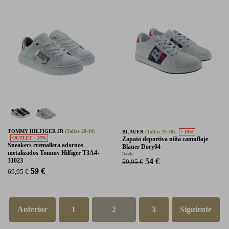
TOMMY HILFIGER JR
(Tallas 28-40)
BLAUER
(Tallas 29-38)
- 10%
OUTLET - 16%
Zapato deportiva niña camuflaje
Sneakers cremallera adornos
Blauer Dory04
metalizados Tommy Hilfiger T3A4-
Desde:
31023
54 €
59,95 €
59 €
69,95 €
Anterior
1
2
3
Siguiente