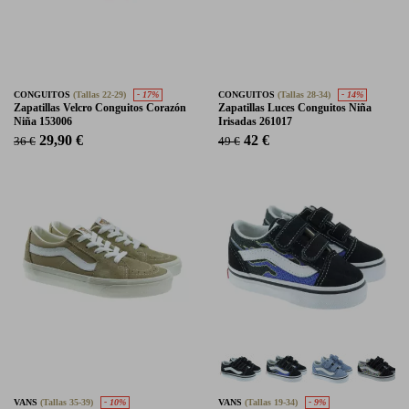
CONGUITOS
(Tallas 22-29)
- 17%
CONGUITOS
(Tallas 28-34)
- 14%
Zapatillas Velcro Conguitos Corazón
Zapatillas Luces Conguitos Niña
Niña 153006
Irisadas 261017
29,90 €
42 €
36 €
49 €
VANS
(Tallas 35-39)
- 10%
VANS
(Tallas 19-34)
- 9%