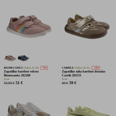
BIOMECANICS
(Tallas 25-34)
- 9%
CARRILE
(Tallas 26-31)
- 14%
Zapatillas barefoot velcros
Zapatillas niña barefoot doradas
Biomecanics 262260
Carrile 261133
Desde:
Desde:
51 €
59 €
55,95 €
69 €