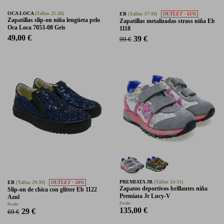
OCA LOCA
(Tallas 25-28)
EB
(Tallas 37-39)
OUTLET - 61%
Zapatillas slip-on niña lengüeta pelo
Zapatillas metalizadas strass niña Eb
Oca Loca 7053-08 Gris
1118
49,00 €
39 €
99 €
PREMIATA JR
(Tallas 24-31)
EB
(Tallas 29-39)
OUTLET - 58%
Zapatos deportivos brillantes niña
Slip-on de chica con glitter Eb 1122
Premiata Jr Lucy-V
Azul
Desde:
Desde:
135,00 €
29 €
69 €