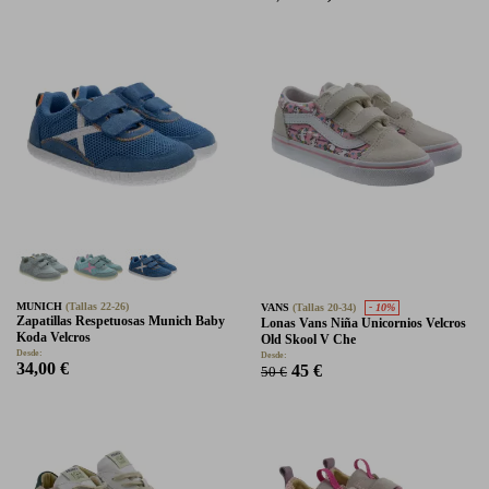
MUNICH
(Tallas 22-26)
VANS
(Tallas 20-34)
- 10%
Zapatillas Respetuosas Munich Baby
Lonas Vans Niña Unicornios Velcros
Koda Velcros
Old Skool V Che
Desde:
Desde:
34,00 €
45 €
50 €