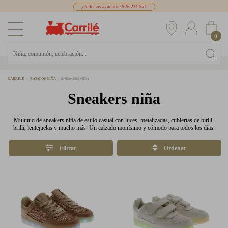
¿Podemos ayudarte?
976 221 971
0
CARRILÉ
ZAPATOS NIÑA
SNEAKERS NIÑA
Sneakers niña
Multitud de sneakers niña de estilo casual con luces, metalizadas, cubiertas de birlli-
brilli, lentejuelas y mucho más. Un calzado monísimo y cómodo para todos los días.
Filtrar
Ordenar