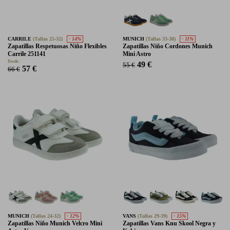
CARRILE
(Tallas 25-32)
- 14%
MUNICH
(Tallas 33-38)
- 11%
Zapatillas Respetuosas Niño Flexibles
Zapatillas Niño Cordones Munich
Carrile 251141
Mini Astro
Desde:
49 €
55 €
57 €
66 €
MUNICH
(Tallas 24-32)
- 12%
VANS
(Tallas 29-39)
- 15%
Zapatillas Niño Munich Velcro Mini
Zapatillas Vans Knu Skool Negra y