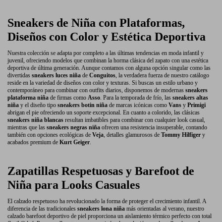
Sneakers de Niña con Plataformas,
Diseños con Color y Estética Deportiva
Nuestra colección se adapta por completo a las últimas tendencias en moda infantil y
juvenil, ofreciendo modelos que combinan la horma clásica del zapato con una estética
deportiva de última generación. Aunque contamos con alguna opción singular como las
divertidas
sneakers luces niña
de
Conguitos
, la verdadera fuerza de nuestro catálogo
reside en la variedad de diseños con color y texturas. Si buscas un estilo urbano y
contemporáneo para combinar con outfits diarios, disponemos de modernas
sneakers
plataforma niña
de firmas como
Asso
. Para la temporada de frío, las
sneakers altas
niña
y el diseño tipo
sneakers botin niña
de marcas icónicas como
Vans
y
Primigi
abrigan el pie ofreciendo un soporte excepcional. En cuanto a colorido, las clásicas
sneakers niña blancas
resultan imbatibles para combinar con cualquier look casual,
mientras que las
sneakers negras niña
ofrecen una resistencia insuperable, contando
también con opciones ecológicas de
Veja
, detalles glamurosos de
Tommy Hilfiger
y
acabados premium de
Kurt Geiger
.
Zapatillas Respetuosas y Barefoot de
Niña para Looks Casuales
El calzado respetuoso ha revolucionado la forma de proteger el crecimiento infantil. A
diferencia de las tradicionales
sneakers lona niña
más orientadas al verano, nuestro
calzado barefoot deportivo de piel proporciona un aislamiento térmico perfecto con total