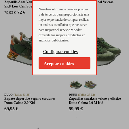
Zapatilla Ante Vans Suede Canvas
Lonas Vans Old Skool Velcros
SK8-Low Can Suede
Desde:
Nosotros utilizamos cookies propias
41 €
45 €
72 €
79,95 €
y de terceros para proporcionarte una
mejor experiencia de compra, realizar
un análisis estadístico que nos sirve
para mejorar el servicio y poder
ofrecerte los mejores productos en
anuncios publicitarios.
Configurar cookies
Aceptar cookies
DUUO
(Tallas 33-38)
DUUO
(Tallas 27-32)
Zapato deportivo vegano cordones
Zapatillas sneakers velcro y elástico
Duuo Calma 2.0 Kid
Duuo Calma 2.0 M Kid
69,95 €
59,95 €