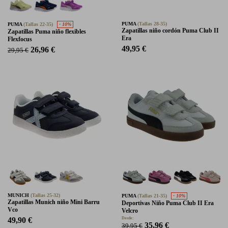
PUMA
(Tallas 28-35)
PUMA
(Tallas 22-35)
- 10%
Zapatillas niño cordón Puma Club II
Zapatillas Puma niño flexibles
Era
Flexfocus
49,95 €
26,96 €
29,95 €
MUNICH
(Tallas 25-32)
PUMA
(Tallas 21-35)
- 10%
Zapatillas Munich niño Mini Barru
Deportivas Niño Puma Club II Era
Vco
Velcro
49,90 €
Desde:
35,96 €
39,95 €