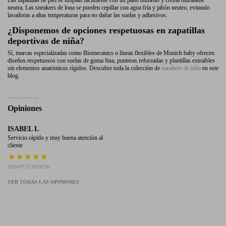
Las zapatillas de piel se limpian fácilmente con un paño húmedo y crema hidratante
neutra. Las sneakers de lona se pueden cepillar con agua fría y jabón neutro, evitando
lavadoras a altas temperaturas para no dañar las suelas y adhesivos.
¿Disponemos de opciones respetuosas en zapatillas
deportivas de niña?
Sí, marcas especializadas como Biomecanics o líneas flexibles de Munich baby ofrecen
diseños respetuosos con suelas de goma fina, punteras reforzadas y plantillas extraíbles
sin elementos anatómicos rígidos. Descubre toda la colecciòn de
sneakers de niña
en este
blog.
Opiniones
ISABEL L
Servicio rápido y muy buena atención al
cliente
★
★
★
★
★
2026-07-27 03:02:01
VER TODAS LAS OPINIONES