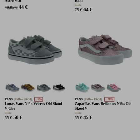
Astro Vco
Kaki
Desde:
44 €
49,95 €
64 €
75 €
VANS
(Tallas 20-34)
- 9%
VANS
(Tallas 19-34)
- 18%
Lonas Vans Niño Velcros Old Skool
Zapatillas Vans Brillantes Niña Old
V Che
Skool V
Desde:
Desde:
50 €
45 €
55 €
55 €