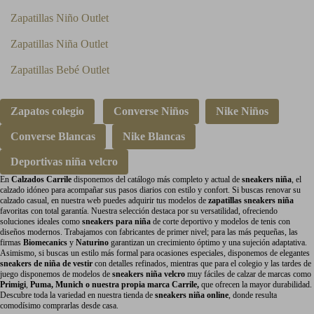
Zapatillas Niño Outlet
Zapatillas Niña Outlet
Zapatillas Bebé Outlet
Zapatos colegio
Converse Niños
Nike Niños
Converse Blancas
Nike Blancas
Deportivas niña velcro
En
Calzados Carrile
disponemos del catálogo más completo y actual de
sneakers niña
, el
calzado idóneo para acompañar sus pasos diarios con estilo y confort. Si buscas renovar su
calzado casual, en nuestra web puedes adquirir tus modelos de
zapatillas sneakers niña
favoritas con total garantía. Nuestra selección destaca por su versatilidad, ofreciendo
soluciones ideales como
sneakers para niña
de corte deportivo y modelos de tenis con
diseños modernos. Trabajamos con fabricantes de primer nivel; para las más pequeñas, las
firmas
Biomecanics
y
Naturino
garantizan un crecimiento óptimo y una sujeción adaptativa.
Asimismo, si buscas un estilo más formal para ocasiones especiales, disponemos de elegantes
sneakers de niña de vestir
con detalles refinados, mientras que para el colegio y las tardes de
juego disponemos de modelos de
sneakers niña velcro
muy fáciles de calzar de marcas como
Primigi
,
Puma,
Munich
o nuestra propia marca Carrile,
que ofrecen la mayor durabilidad.
Descubre toda la variedad en nuestra tienda de
sneakers niña online
, donde resulta
comodísimo comprarlas desde casa.