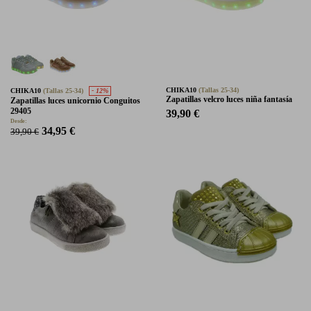
CHIKA10
(Tallas 25-34)
CHIKA10
(Tallas 25-34)
- 12%
Zapatillas velcro luces niña fantasía
Zapatillas luces unicornio Conguitos
29405
39,90 €
Desde:
34,95 €
39,90 €