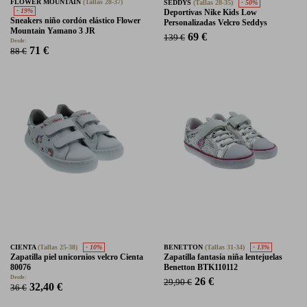
FLOWER MOUNTAIN
(Tallas 28-37)
SEDDYS
(Tallas 28-35)
- 50%
- 19%
Deportivas Nike Kids Low
Sneakers niño cordón elástico Flower
Personalizadas Velcro Seddys
Mountain Yamano 3 JR
69 €
139 €
Desde:
71 €
88 €
CIENTA
(Tallas 25-38)
- 10%
BENETTON
(Tallas 31-34)
- 13%
Zapatilla piel unicornios velcro Cienta
Zapatilla fantasía niña lentejuelas
80076
Benetton BTK110112
Desde:
26 €
29,90 €
32,40 €
36 €