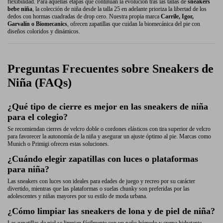
flexibilidad. Para aquellas etapas que continúan la evolución tras las tallas de
sneakers
bebe niña
, la colección de niña desde la talla 25 en adelante prioriza la libertad de los
dedos con hormas cuadradas de drop cero. Nuestra propia marca
Carrile, Igor,
Garvalín o Biomecanics
, ofrecen zapatillas que cuidan la biomecánica del pie con
diseños coloridos y dinámicos.
Preguntas Frecuentes sobre Sneakers de
Niña (FAQs)
¿Qué tipo de cierre es mejor en las sneakers de niña
para el colegio?
Se recomiendan cierres de velcro doble o cordones elásticos con tira superior de velcro
para favorecer la autonomía de la niña y asegurar un ajuste óptimo al pie. Marcas como
Munich o Primigi ofrecen estas soluciones.
¿Cuándo elegir zapatillas con luces o plataformas
para niña?
Las sneakers con luces son ideales para edades de juego y recreo por su carácter
divertido, mientras que las plataformas o suelas chunky son preferidas por las
adolescentes y niñas mayores por su estilo de moda urbana.
¿Cómo limpiar las sneakers de lona y de piel de niña?