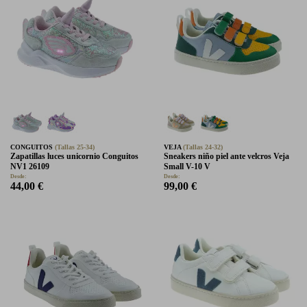
CONGUITOS
(Tallas 25-34)
VEJA
(Tallas 24-32)
Zapatillas luces unicornio Conguitos
Sneakers niño piel ante velcros Veja
NV1 26109
Small V-10 V
Desde:
Desde:
44,00 €
99,00 €