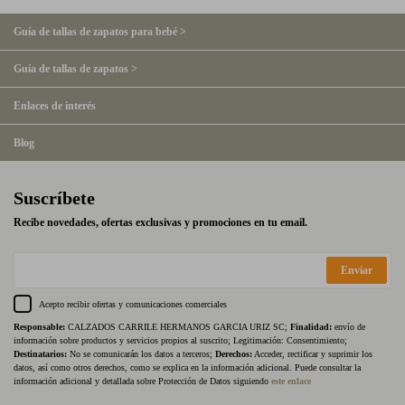
Guía de tallas de zapatos para bebé >
Guía de tallas de zapatos >
Enlaces de interés
Blog
Suscríbete
Recibe novedades, ofertas exclusivas y promociones en tu email.
Enviar
Acepto recibir ofertas y comunicaciones comerciales
Responsable:
CALZADOS CARRILE HERMANOS GARCIA URIZ SC;
Finalidad:
envío de
información sobre productos y servicios propios al suscrito; Legitimación: Consentimiento;
Destinatarios:
No se comunicarán los datos a terceros;
Derechos:
Acceder, rectificar y suprimir los
datos, así como otros derechos, como se explica en la información adicional. Puede consultar la
información adicional y detallada sobre Protección de Datos siguiendo
este enlace