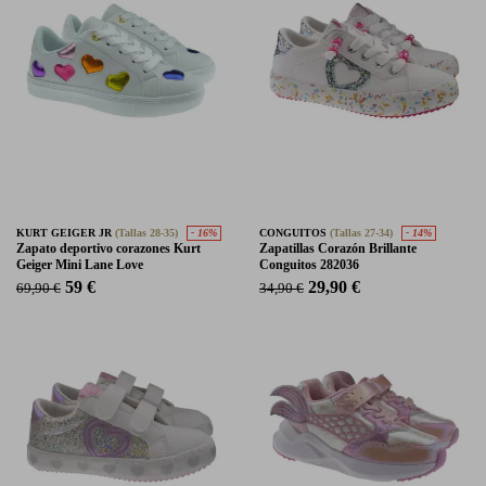
KURT GEIGER JR
(Tallas 28-35)
- 16%
CONGUITOS
(Tallas 27-34)
- 14%
Zapato deportivo corazones Kurt
Zapatillas Corazón Brillante
Geiger Mini Lane Love
Conguitos 282036
59 €
29,90 €
69,90 €
34,90 €