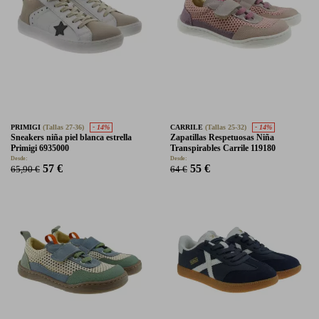
PRIMIGI
(Tallas 27-36)
- 14%
CARRILE
(Tallas 25-32)
- 14%
Sneakers niña piel blanca estrella
Zapatillas Respetuosas Niña
Primigi 6935000
Transpirables Carrile 119180
Desde:
Desde:
57 €
55 €
65,90 €
64 €