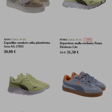
ASSO
(Tallas 30-36)
PUMA
(Tallas 36-41)
- 10%
Zapatillas sneakers niña plataforma
Deportivas malla cordones Puma
Asso AG-17833
Flexfocus Lite
39,90 €
31,50 €
35 €