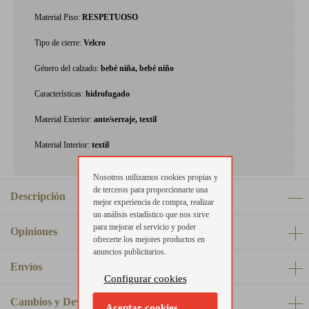
Material Piso:
RESPETUOSO
Tipo de cierre:
Velcro
Género del calzado:
bebé niña, bebé niño
Características:
hidrofugado
Material Exterior:
ante/serraje, textil
Material Interior:
textil
Nosotros utilizamos cookies propias y
de terceros para proporcionarte una
Descripción
mejor experiencia de compra, realizar
un análisis estadístico que nos sirve
para mejorar el servicio y poder
Opiniones
ofrecerte los mejores productos en
anuncios publicitarios.
Envíos
Configurar cookies
Cambios y Devoluciones
Aceptar cookies