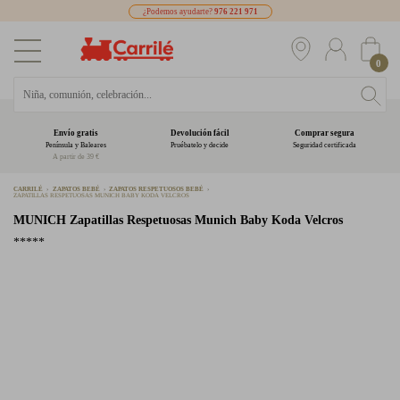
¿Podemos ayudarte?
976 221 971
0
Envío gratis
Devolución fácil
Comprar segura
Península y Baleares
Pruébatelo y decide
Seguridad certificada
A partir de 39 €
CARRILÉ
ZAPATOS BEBÉ
ZAPATOS RESPETUOSOS BEBÉ
ZAPATILLAS RESPETUOSAS MUNICH BABY KODA VELCROS
MUNICH
Zapatillas Respetuosas Munich Baby Koda Velcros
*****