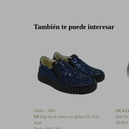
También te puede interesar
Outlet - 58%
OCA 
EB
Slip-on de chica con glitter Eb 1122
pelo Oc
Azul
49,00 €
Desde:
69 €
29 €