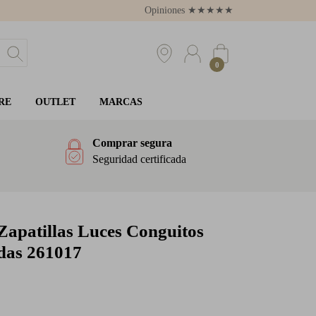
Opiniones
★
★
★
★
★
4.8
0
RE
OUTLET
MARCAS
Comprar segura
Seguridad certificada
Zapatillas Luces Conguitos
adas 261017