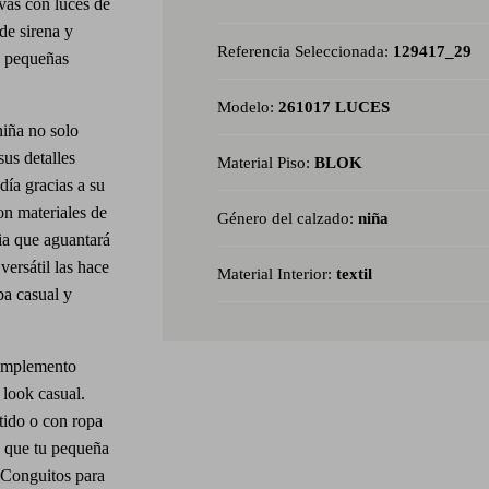
ivas con luces de
de sirena y
Referencia Seleccionada:
129417_29
as pequeñas
Modelo:
261017 LUCES
niña no solo
sus detalles
Material Piso:
BLOK
día gracias a su
on materiales de
Género del calzado:
niña
cia que aguantará
versátil las hace
Material Interior:
textil
a casual y
complemento
 look casual.
tido o con ropa
a que tu pequeña
s Conguitos para