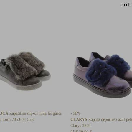
crecim
LOCA
Zapatillas slip-on niña lengüeta
- 58%
a Loca 7053-08 Gris
CLARYS
Zapato deportivo azul pel
Clarys 3849
95 €
39,90 €