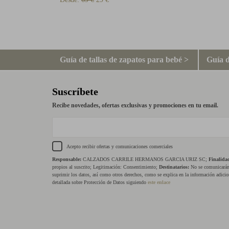
Guía de tallas de zapatos para bebé >
Guía d
Suscríbete
Recibe novedades, ofertas exclusivas y promociones en tu email.
Acepto recibir ofertas y comunicaciones comerciales
Responsable:
CALZADOS CARRILE HERMANOS GARCIA URIZ SC;
Finalida
propios al suscrito; Legitimación: Consentimiento;
Destinatarios:
No se comunicarán 
suprimir los datos, así como otros derechos, como se explica en la información adicio
detallada sobre Protección de Datos siguiendo
este enlace