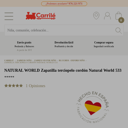
¿Podemos ayudarte?
976 221 971
0
Envío gratis
Devolución fácil
Comprar segura
Península y Baleares
Pruébatelo y decide
Seguridad certificada
A partir de 39 €
CARRILÉ
ZAPATOS NIÑO
ZAPATO VESTIR NIÑO
BLUCHER - OXFORD NIÑO
ZAPATILLA TERCIOPELO CORDÓN NATURAL WORLD 533
NATURAL WORLD
Zapatilla terciopelo cordón Natural World 533
*****
1 Opiniones