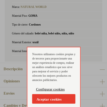
Marca:
NATURAL WORLD
Material Piso:
GOMA
Tipo de cierre:
Cordones
Género del calzado:
bebé niña, bebé niño, niña, niño
Material Exterior:
textil
Material Interior:
textil
Nosotros utilizamos cookies propias y
de terceros para proporcionarte una
mejor experiencia de compra, realizar
un análisis estadístico que nos sirve
Descripción
para mejorar el servicio y poder
ofrecerte los mejores productos en
anuncios publicitarios.
Opiniones
Configurar cookies
Envíos
Aceptar cookies
Cambios y Devoluciones