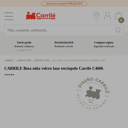
¿Podemos ayudarte?
976 221 971
0
Envío gratis
Devolución fácil
Comprar segura
Península y Baleares
Pruébatelo y decide
Seguridad certificada
A partir de 39 €
CARRILÉ
ZAPATOS NIÑA
BOTINES NIÑA
BOTA NIÑA VELCRO LAZO TERCIOPELO CARRILE C4606
CARRILE
Bota niña velcro lazo terciopelo Carrile C4606
*****