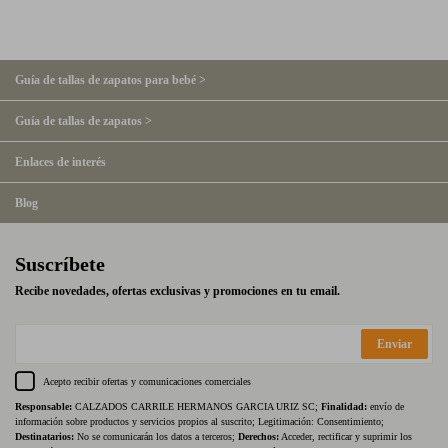
Guía de tallas de zapatos para bebé >
Guía de tallas de zapatos >
Enlaces de interés
Blog
Suscríbete
Recibe novedades, ofertas exclusivas y promociones en tu email.
Enviar
Acepto recibir ofertas y comunicaciones comerciales
Responsable:
CALZADOS CARRILE HERMANOS GARCIA URIZ SC;
Finalidad:
envío de
información sobre productos y servicios propios al suscrito; Legitimación: Consentimiento;
Destinatarios:
No se comunicarán los datos a terceros;
Derechos:
Acceder, rectificar y suprimir los