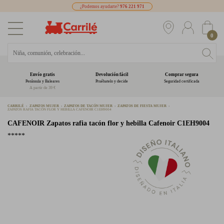
¿Podemos ayudarte?
976 221 971
0
Envío gratis
Devolución fácil
Comprar segura
Península y Baleares
Pruébatelo y decide
Seguridad certificada
A partir de 39 €
CARRILÉ
ZAPATOS MUJER
ZAPATOS DE TACÓN MUJER
ZAPATOS DE FIESTA MUJER
ZAPATOS RAFIA TACÓN FLOR Y HEBILLA CAFENOIR C1EH9004
CAFENOIR
Zapatos rafia tacón flor y hebilla Cafenoir C1EH9004
*****