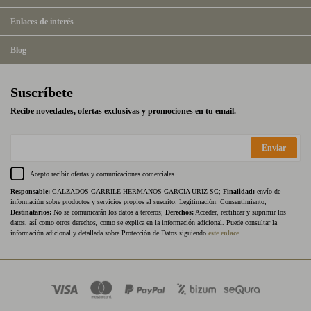
Enlaces de interés
Blog
Suscríbete
Recibe novedades, ofertas exclusivas y promociones en tu email.
Enviar
Acepto recibir ofertas y comunicaciones comerciales
Responsable:
CALZADOS CARRILE HERMANOS GARCIA URIZ SC;
Finalidad:
envío de
información sobre productos y servicios propios al suscrito; Legitimación: Consentimiento;
Destinatarios:
No se comunicarán los datos a terceros;
Derechos:
Acceder, rectificar y suprimir los
datos, así como otros derechos, como se explica en la información adicional. Puede consultar la
información adicional y detallada sobre Protección de Datos siguiendo
este enlace