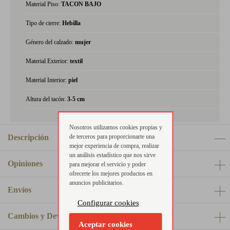
Material Piso:
TACON BAJO
Tipo de cierre:
Hebilla
Género del calzado:
mujer
Material Exterior:
textil
Material Interior:
piel
Altura del tacón:
3-5 cm
Nosotros utilizamos cookies propias y
de terceros para proporcionarte una
Descripción
mejor experiencia de compra, realizar
un análisis estadístico que nos sirve
Opiniones
para mejorar el servicio y poder
ofrecerte los mejores productos en
anuncios publicitarios.
Envíos
Configurar cookies
Cambios y Devoluciones
Aceptar cookies