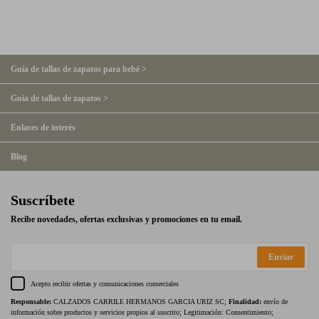
Guía de tallas de zapatos para bebé >
Guía de tallas de zapatos >
Enlaces de interés
Blog
Suscríbete
Recibe novedades, ofertas exclusivas y promociones en tu email.
Enviar
Acepto recibir ofertas y comunicaciones comerciales
Responsable:
CALZADOS CARRILE HERMANOS GARCIA URIZ SC;
Finalidad:
envío de
información sobre productos y servicios propios al suscrito; Legitimación: Consentimiento;