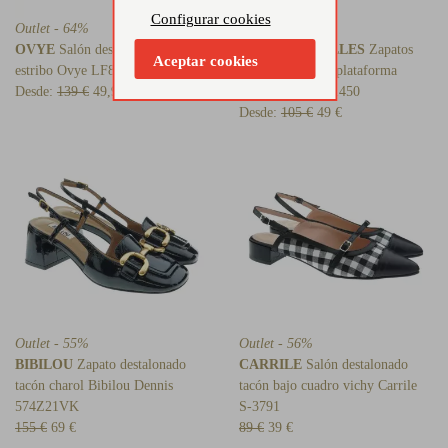
Configurar cookies
Outlet - 64%
Outlet - 53%
OVYE
Salón destalonado piel
PEDRO MIRALLES
Zapatos
Aceptar cookies
estribo Ovye LF84004
peep-toe tacón y plataforma
Desde:
139 €
49,90 €
Pedro Miralles 11450
Desde:
105 €
49 €
Outlet - 55%
Outlet - 56%
BIBILOU
Zapato destalonado
CARRILE
Salón destalonado
tacón charol Bibilou Dennis
tacón bajo cuadro vichy Carrile
574Z21VK
S-3791
155 €
69 €
89 €
39 €