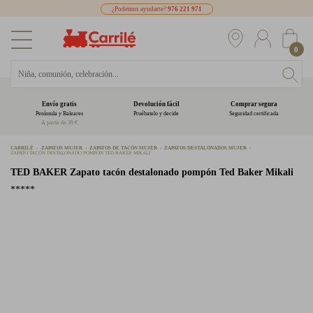
¿Podemos ayudarte?
976 221 971
0
Envío gratis
Devolución fácil
Comprar segura
Península y Baleares
Pruébatelo y decide
Seguridad certificada
A partir de 39 €
CARRILÉ
ZAPATOS MUJER
ZAPATOS DE TACÓN MUJER
ZAPATOS DESTALONADOS MUJER
ZAPATO TACÓN DESTALONADO POMPÓN TED BAKER MIKALI
TED BAKER
Zapato tacón destalonado pompón Ted Baker Mikali
*****