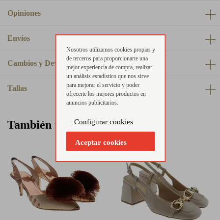
Opiniones
Envíos
Nosotros utilizamos cookies propias y
de terceros para proporcionarte una
Cambios y Devoluciones
mejor experiencia de compra, realizar
un análisis estadístico que nos sirve
para mejorar el servicio y poder
Tallas
ofrecerte los mejores productos en
anuncios publicitarios.
Configurar cookies
También te puede interesar
Aceptar cookies