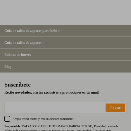
Guía de tallas de zapatos para bebé >
Guía de tallas de zapatos >
Enlaces de interés
Blog
Suscríbete
Recibe novedades, ofertas exclusivas y promociones en tu email.
Enviar
Acepto recibir ofertas y comunicaciones comerciales
Responsable:
CALZADOS CARRILE HERMANOS GARCIA URIZ SC;
Finalidad:
envío de
información sobre productos y servicios propios al suscrito; Legitimación: Consentimiento;