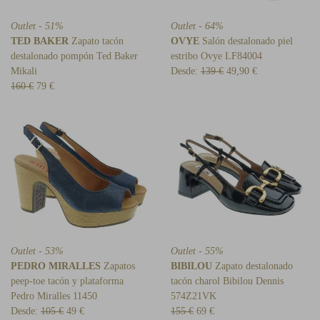
Outlet - 51%
Outlet - 64%
TED BAKER
Zapato tacón
OVYE
Salón destalonado piel
destalonado pompón Ted Baker
estribo Ovye LF84004
Mikali
Desde:
139 €
49,90 €
160 €
79 €
Outlet - 53%
Outlet - 55%
PEDRO MIRALLES
Zapatos
BIBILOU
Zapato destalonado
peep-toe tacón y plataforma
tacón charol Bibilou Dennis
Pedro Miralles 11450
574Z21VK
Desde:
105 €
49 €
155 €
69 €