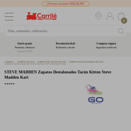
¿Podemos ayudarte?
976 221 971
0
Envío gratis
Devolución fácil
Comprar segura
Península y Baleares
Pruébatelo y decide
Seguridad certificada
A partir de 39 €
CARRILÉ
ZAPATOS MUJER
ZAPATOS DE TACÓN MUJER
ZAPATOS DESTALONADOS MUJER
ZAPATOS DESTALONADOS TACÓN KITTEN STEVE MADDEN KARI
STEVE MADDEN
Zapatos Destalonados Tacón Kitten Steve
Madden Kari
*****