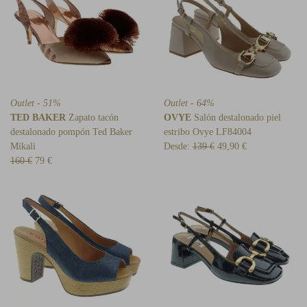
Outlet - 51%
Outlet - 64%
TED BAKER
Zapato tacón
OVYE
Salón destalonado piel
destalonado pompón Ted Baker
estribo Ovye LF84004
Mikali
Desde:
139 €
49,90 €
160 €
79 €