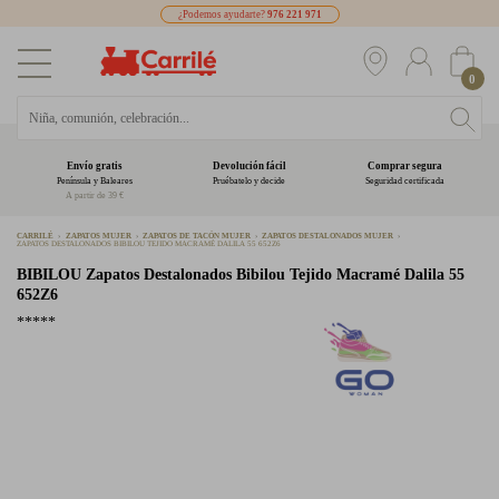
¿Podemos ayudarte?
976 221 971
0
Envío gratis
Devolución fácil
Comprar segura
Península y Baleares
Pruébatelo y decide
Seguridad certificada
A partir de 39 €
CARRILÉ
ZAPATOS MUJER
ZAPATOS DE TACÓN MUJER
ZAPATOS DESTALONADOS MUJER
ZAPATOS DESTALONADOS BIBILOU TEJIDO MACRAMÉ DALILA 55 652Z6
BIBILOU
Zapatos Destalonados Bibilou Tejido Macramé Dalila 55
652Z6
*****