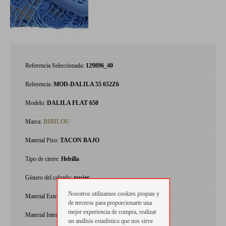
Referencia Seleccionada:
129896_40
Referencia:
MOD-DALILA 55 652Z6
Modelo:
DALILA FLAT 650
Marca:
BIBILOU
Material Piso:
TACON BAJO
Tipo de cierre:
Hebilla
Género del calzado:
mujer
Nosotros utilizamos cookies propias y
Material Exterior:
textil
de terceros para proporcionarte una
mejor experiencia de compra, realizar
Material Interior:
piel
un análisis estadístico que nos sirve