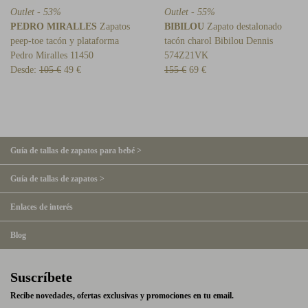
Outlet - 53%
Outlet - 55%
PEDRO MIRALLES
Zapatos
BIBILOU
Zapato destalonado
peep-toe tacón y plataforma
tacón charol Bibilou Dennis
Pedro Miralles 11450
574Z21VK
Desde:
105 €
49 €
155 €
69 €
Guía de tallas de zapatos para bebé >
Guía de tallas de zapatos >
Enlaces de interés
Blog
Suscríbete
Recibe novedades, ofertas exclusivas y promociones en tu email.