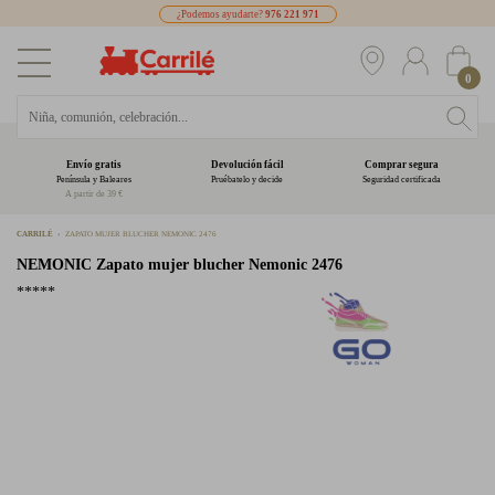
¿Podemos ayudarte?
976 221 971
0
Envío gratis
Devolución fácil
Comprar segura
Península y Baleares
Pruébatelo y decide
Seguridad certificada
A partir de 39 €
CARRILÉ
ZAPATO MUJER BLUCHER NEMONIC 2476
NEMONIC
Zapato mujer blucher Nemonic 2476
*****