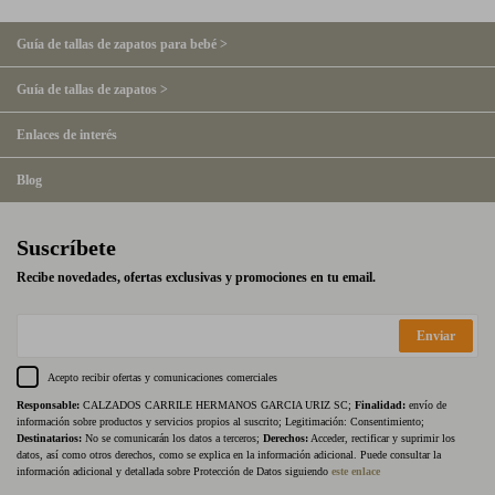
Guía de tallas de zapatos para bebé >
Guía de tallas de zapatos >
Enlaces de interés
Blog
Suscríbete
Recibe novedades, ofertas exclusivas y promociones en tu email.
Enviar
Acepto recibir ofertas y comunicaciones comerciales
Responsable:
CALZADOS CARRILE HERMANOS GARCIA URIZ SC;
Finalidad:
envío de
información sobre productos y servicios propios al suscrito; Legitimación: Consentimiento;
Destinatarios:
No se comunicarán los datos a terceros;
Derechos:
Acceder, rectificar y suprimir los
datos, así como otros derechos, como se explica en la información adicional. Puede consultar la
información adicional y detallada sobre Protección de Datos siguiendo
este enlace