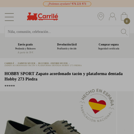
¿Podemos ayudarte?
976 221 971
0
Envío gratis
Devolución fácil
Comprar segura
Península y Baleares
Pruébatelo y decide
Seguridad certificada
A partir de 39 €
CARRILÉ
ZAPATOS MUJER
BLUCHER - OXFORD MUJER
ZAPATO ACORDONADO TACÓN Y PLATAFORMA DENTADA HOBBY 273 PIEDRA
HOBBY SPORT
Zapato acordonado tacón y plataforma dentada
Hobby 273 Piedra
*****