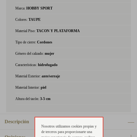
Marca:
HOBBY SPORT
Colores:
TAUPE
Material Piso:
TACON Y PLATAFORMA
Tipo de cierre:
Cordones
Género del calzado:
mujer
Características:
hidrofugado
Material Exterior:
ante/serraje
Material Interior:
piel
Altura del tacón:
3-5 cm
Descripción
Nosotros utilizamos cookies propias y
de terceros para proporcionarte una