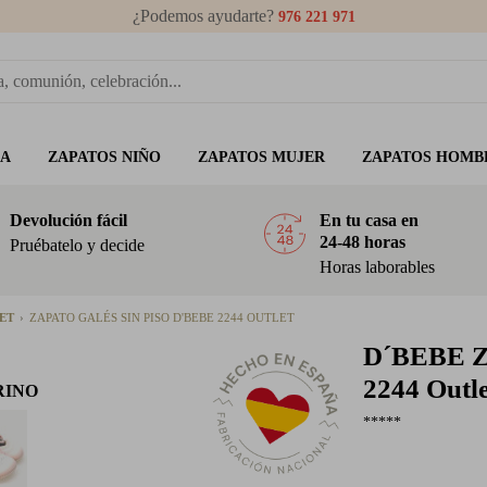
¿Podemos ayudarte?
976 221 971
ÑA
ZAPATOS NIÑO
ZAPATOS MUJER
ZAPATOS HOMB
Devolución fácil
En tu casa en
24-48 horas
Pruébatelo y decide
Horas laborables
LET
ZAPATO GALÉS SIN PISO D'BEBE 2244 OUTLET
D´BEBE
Z
2244 Outle
RINO
*****