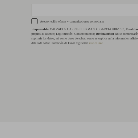
Acepto recibir ofertas y comunicaciones comerciales
Responsable:
CALZADOS CARRILE HERMANOS GARCIA URIZ SC;
Finalida
propios al suscrito; Legitimación: Consentimiento;
Destinatarios:
No se comunicarán 
suprimir los datos, así como otros derechos, como se explica en la información adicio
detallada sobre Protección de Datos siguiendo
este enlace