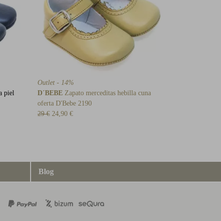
Outlet - 14%
a piel
D´BEBE
Zapato merceditas hebilla cuna
oferta D'Bebe 2190
29 €
24,90 €
Blog