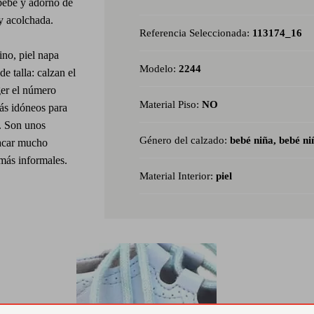
 bebé y adorno de
 y acolchada.
Referencia Seleccionada:
113174_16
ino, piel napa
Modelo:
2244
e talla: calzan el
ger el número
Material Piso:
NO
más idóneos para
s. Son unos
Género del calzado:
bebé niña, bebé ni
sacar mucho
más informales.
Material Interior:
piel