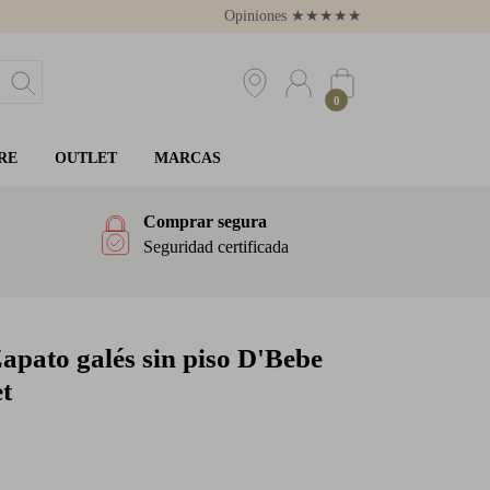
Opiniones
★
★
★
★
★
4.8
0
RE
OUTLET
MARCAS
Comprar segura
Seguridad certificada
apato galés sin piso D'Bebe
t