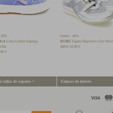
- 30%
Outlet - 66%
RGA
Lona Cordon Superga
KUBO
Zapato Deportivo Con Velcro
/lila
103 €
34,90 €
,90 €
e tallas de zapatos >
Enlaces de interés