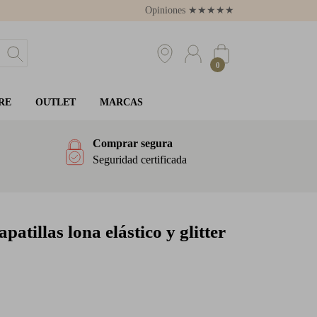
Opiniones
★
★
★
★
★
4.8
0
RE
OUTLET
MARCAS
Comprar segura
Seguridad certificada
patillas lona elástico y glitter