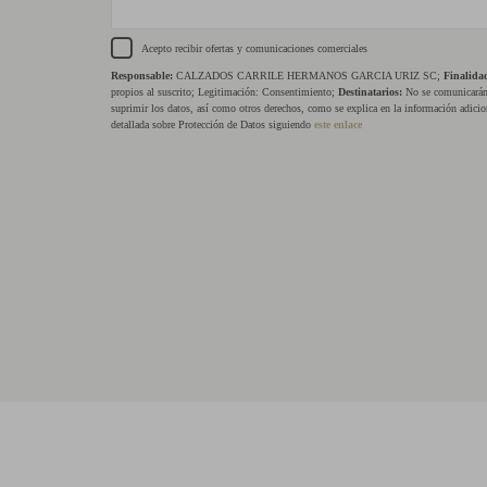
Acepto recibir ofertas y comunicaciones comerciales
Responsable:
CALZADOS CARRILE HERMANOS GARCIA URIZ SC;
Finalida
propios al suscrito; Legitimación: Consentimiento;
Destinatarios:
No se comunicarán 
suprimir los datos, así como otros derechos, como se explica en la información adicio
detallada sobre Protección de Datos siguiendo
este enlace