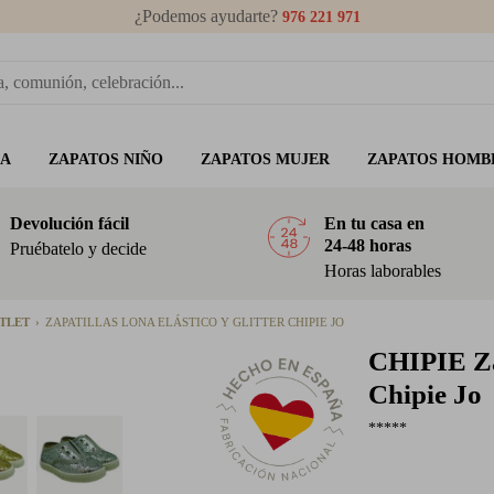
¿Podemos ayudarte?
976 221 971
ÑA
ZAPATOS NIÑO
ZAPATOS MUJER
ZAPATOS HOMB
Devolución fácil
En tu casa en
24-48 horas
Pruébatelo y decide
Horas laborables
UTLET
ZAPATILLAS LONA ELÁSTICO Y GLITTER CHIPIE JO
CHIPIE
Za
Chipie Jo
*****