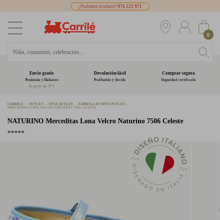
¿Podemos ayudarte?
976 221 971
0
Envío gratis
Devolución fácil
Comprar segura
Península y Baleares
Pruébatelo y decide
Seguridad certificada
A partir de 39 €
CARRILÉ
OUTLET
NIÑA OUTLET
ZAPATILLAS NIÑA OUTLET
MERCEDITAS LONA VELCRO NATURINO 7506 CELESTE
NATURINO
Merceditas Lona Velcro Naturino 7506 Celeste
*****