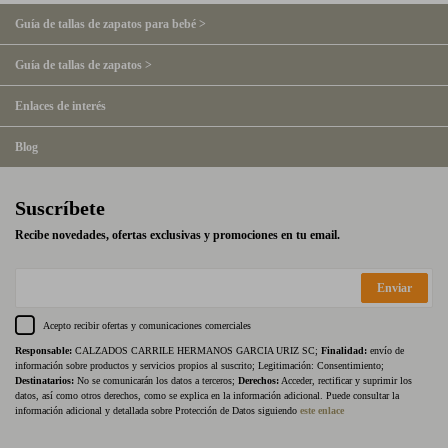
Guía de tallas de zapatos para bebé >
Guía de tallas de zapatos >
Enlaces de interés
Blog
Suscríbete
Recibe novedades, ofertas exclusivas y promociones en tu email.
Enviar
Acepto recibir ofertas y comunicaciones comerciales
Responsable:
CALZADOS CARRILE HERMANOS GARCIA URIZ SC;
Finalidad:
envío de
información sobre productos y servicios propios al suscrito; Legitimación: Consentimiento;
Destinatarios:
No se comunicarán los datos a terceros;
Derechos:
Acceder, rectificar y suprimir los
datos, así como otros derechos, como se explica en la información adicional. Puede consultar la
información adicional y detallada sobre Protección de Datos siguiendo
este enlace