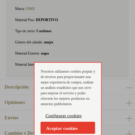
Marca:
NIKE
Material Piso:
DEPORTIVO
Tipo de cierre:
Cordones
Género del calzado:
mujer
Material Exterior:
napa
Material Interior:
textil
Nosotros utilizamos cookies propias y
de terceros para proporcionarte una
mejor experiencia de compra, realizar
Descripción
un análisis estadístico que nos sirve
para mejorar el servicio y poder
ofrecerte los mejores productos en
Opiniones
anuncios publicitarios.
Configurar cookies
Envíos
Aceptar cookies
Cambios y Devoluciones