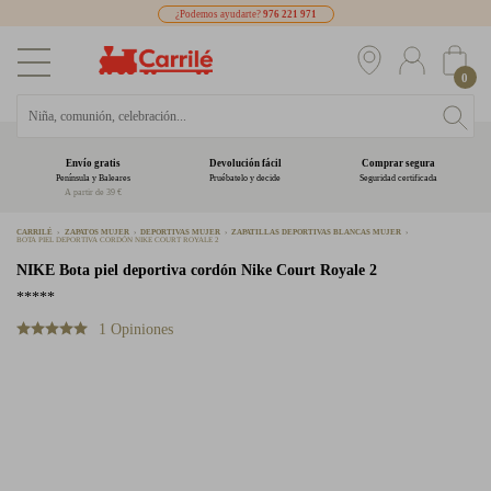
¿Podemos ayudarte?
976 221 971
0
Envío gratis
Devolución fácil
Comprar segura
Península y Baleares
Pruébatelo y decide
Seguridad certificada
A partir de 39 €
CARRILÉ
ZAPATOS MUJER
DEPORTIVAS MUJER
ZAPATILLAS DEPORTIVAS BLANCAS MUJER
BOTA PIEL DEPORTIVA CORDÓN NIKE COURT ROYALE 2
NIKE
Bota piel deportiva cordón Nike Court Royale 2
*****
1 Opiniones