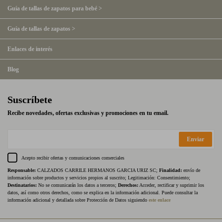
Guía de tallas de zapatos para bebé >
Guía de tallas de zapatos >
Enlaces de interés
Blog
Suscríbete
Recibe novedades, ofertas exclusivas y promociones en tu email.
Enviar
Acepto recibir ofertas y comunicaciones comerciales
Responsable:
CALZADOS CARRILE HERMANOS GARCIA URIZ SC;
Finalidad:
envío de
información sobre productos y servicios propios al suscrito; Legitimación: Consentimiento;
Destinatarios:
No se comunicarán los datos a terceros;
Derechos:
Acceder, rectificar y suprimir los
datos, así como otros derechos, como se explica en la información adicional. Puede consultar la
información adicional y detallada sobre Protección de Datos siguiendo
este enlace