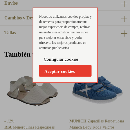
Envíos
Nosotros utilizamos cookies propias y
Cambios y Devoluciones
de terceros para proporcionarte una
mejor experiencia de compra, realizar
Tallas
un análisis estadístico que nos sirve
para mejorar el servicio y poder
ofrecerte los mejores productos en
anuncios publicitarios.
También te puede interesar
Configurar cookies
Aceptar cookies
- 12%
MUNICH
Zapatillas Respetuosas
RIA
Menorquinas Respetuosas
Munich Baby Koda Velcros