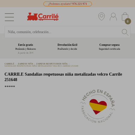
¿Podemos ayudarte?
976 221 971
0
Envío gratis
Devolución fácil
Comprar segura
Península y Baleares
Pruébatelo y decide
Seguridad certificada
A partir de 39 €
CARRILÉ
ZAPATOS NIÑA
ZAPATOS RESPETUOSOS NIÑA
SANDALIAS RESPETUOSAS NIÑA METALIZADAS VELCRO CARRILE 251648
CARRILE
Sandalias respetuosas niña metalizadas velcro Carrile
251648
*****