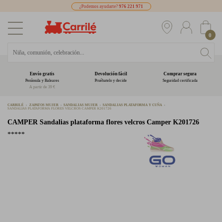
¿Podemos ayudarte?
976 221 971
0
Envío gratis
Devolución fácil
Comprar segura
Península y Baleares
Pruébatelo y decide
Seguridad certificada
A partir de 39 €
CARRILÉ
ZAPATOS MUJER
SANDALIAS MUJER
SANDALIAS PLATAFORMA Y CUÑA
SANDALIAS PLATAFORMA FLORES VELCROS CAMPER K201726
CAMPER
Sandalias plataforma flores velcros Camper K201726
*****