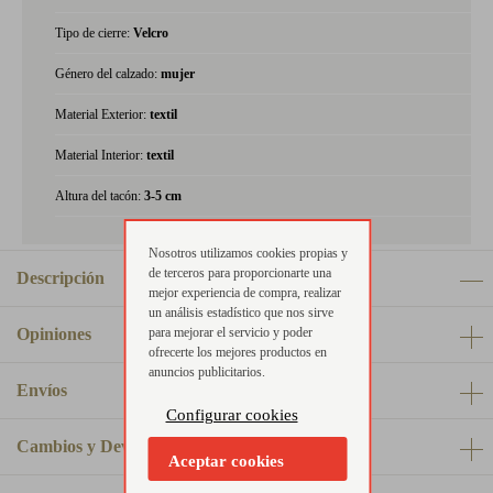
Tipo de cierre:
Velcro
Género del calzado:
mujer
Material Exterior:
textil
Material Interior:
textil
Altura del tacón:
3-5 cm
Nosotros utilizamos cookies propias y
de terceros para proporcionarte una
Descripción
mejor experiencia de compra, realizar
un análisis estadístico que nos sirve
para mejorar el servicio y poder
Opiniones
ofrecerte los mejores productos en
anuncios publicitarios.
Envíos
Configurar cookies
Cambios y Devoluciones
Aceptar cookies