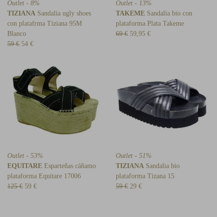
Outlet - 8%
Outlet - 13%
TIZIANA
Sandalia ugly shoes
TAKEME
Sandalia bio con
con platafrma Tiziana 95M
plataforma Plata Takeme
Blanco
69 €
59,95 €
59 €
54 €
Outlet - 53%
Outlet - 51%
EQUITARE
Esparteñas cáñamo
TIZIANA
Sandalia bio
plataforma Equitare 17006
plataforma Tizana 15
125 €
59 €
59 €
29 €