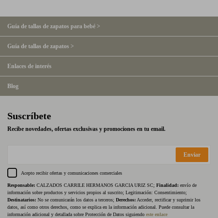
Guía de tallas de zapatos para bebé >
Guía de tallas de zapatos >
Enlaces de interés
Blog
Suscríbete
Recibe novedades, ofertas exclusivas y promociones en tu email.
Enviar
Acepto recibir ofertas y comunicaciones comerciales
Responsable:
CALZADOS CARRILE HERMANOS GARCIA URIZ SC;
Finalidad:
envío de
información sobre productos y servicios propios al suscrito; Legitimación: Consentimiento;
Destinatarios:
No se comunicarán los datos a terceros;
Derechos:
Acceder, rectificar y suprimir los
datos, así como otros derechos, como se explica en la información adicional. Puede consultar la
información adicional y detallada sobre Protección de Datos siguiendo
este enlace