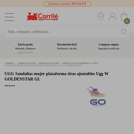
¿Podemos ayudarte?
976 221 971
0
Envío gratis
Devolución fácil
Comprar segura
Península y Baleares
Pruébatelo y decide
Seguridad certificada
A partir de 39 €
CARRILÉ
ZAPATOS MUJER
SANDALIAS MUJER
SANDALIAS PLATAFORMA Y CUÑA
SANDALIAS MUJER PLATAFORMA TIRAS AJUSTABLES UGG W GOLDENSTAR GL
UGG
Sandalias mujer plataforma tiras ajustables Ugg W
GOLDENSTAR GL
*****