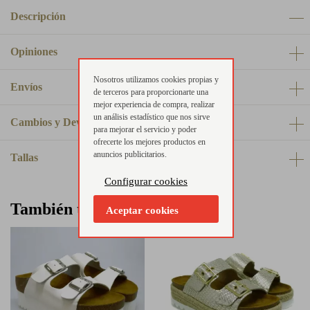
Descripción
Opiniones
Nosotros utilizamos cookies propias y
Envíos
de terceros para proporcionarte una
mejor experiencia de compra, realizar
un análisis estadístico que nos sirve
Cambios y Devoluciones
para mejorar el servicio y poder
ofrecerte los mejores productos en
anuncios publicitarios.
Tallas
Configurar cookies
También te puede interesar
Aceptar cookies