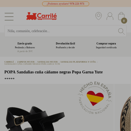
¿Podemos ayudarte?
976 221 971
0
Envío gratis
Devolución fácil
Comprar segura
Península y Baleares
Pruébatelo y decide
Seguridad certificada
A partir de 39 €
CARRILÉ
ZAPATOS MUJER
SANDALIAS MUJER
SANDALIAS PLATAFORMA Y CUÑA
SANDALIAS CUÑA CÁÑAMO NEGRAS POPA GARUA YUTE
POPA
Sandalias cuña cáñamo negras Popa Garua Yute
*****