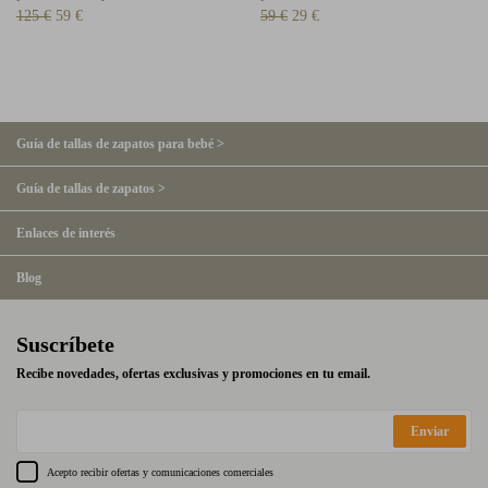
125 €
59 €
59 €
29 €
Guía de tallas de zapatos para bebé >
Guía de tallas de zapatos >
Enlaces de interés
Blog
Suscríbete
Recibe novedades, ofertas exclusivas y promociones en tu email.
Enviar
Acepto recibir ofertas y comunicaciones comerciales