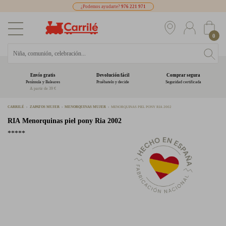
¿Podemos ayudarte?
976 221 971
0
Envío gratis
Devolución fácil
Comprar segura
Península y Baleares
Pruébatelo y decide
Seguridad certificada
A partir de 39 €
CARRILÉ
ZAPATOS MUJER
MENORQUINAS MUJER
MENORQUINAS PIEL PONY RIA 2002
RIA
Menorquinas piel pony Ria 2002
*****