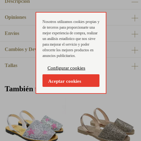
Descripción
Opiniones
Nosotros utilizamos cookies propias y
de terceros para proporcionarte una
Envíos
mejor experiencia de compra, realizar
un análisis estadístico que nos sirve
para mejorar el servicio y poder
Cambios y Devoluciones
ofrecerte los mejores productos en
anuncios publicitarios.
Tallas
Configurar cookies
Aceptar cookies
También te puede interesar