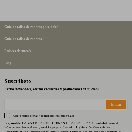
Guía de tallas de zapatos para bebé >
Guía de tallas de zapatos >
Enlaces de interés
Blog
Suscríbete
Recibe novedades, ofertas exclusivas y promociones en tu email.
Enviar
Acepto recibir ofertas y comunicaciones comerciales
Responsable:
CALZADOS CARRILE HERMANOS GARCIA URIZ SC;
Finalidad:
envío de
información sobre productos y servicios propios al suscrito; Legitimación: Consentimiento;
Destinatarios:
No se comunicarán los datos a terceros;
Derechos:
Acceder, rectificar y suprimir los