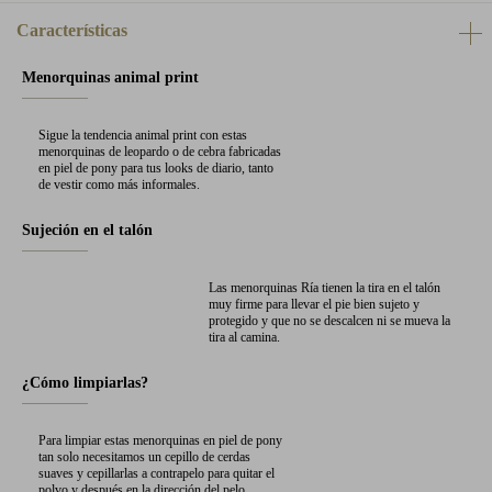
Características
Menorquinas animal print
Sigue la tendencia animal print con estas
menorquinas de leopardo o de cebra fabricadas
en piel de pony para tus looks de diario, tanto
de vestir como más informales.
Sujeción en el talón
Las menorquinas Ría tienen la tira en el talón
muy firme para llevar el pie bien sujeto y
protegido y que no se descalcen ni se mueva la
tira al camina.
¿Cómo limpiarlas?
Para limpiar estas menorquinas en piel de pony
tan solo necesitamos un cepillo de cerdas
suaves y cepillarlas a contrapelo para quitar el
polvo y después en la dirección del pelo.