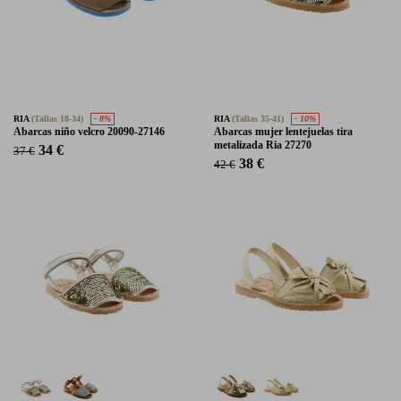
RIA
(Tallas 18-34)
- 8%
RIA
(Tallas 35-41)
- 10%
Abarcas niño velcro 20090-27146
Abarcas mujer lentejuelas tira
metalizada Ria 27270
34 €
37 €
38 €
42 €