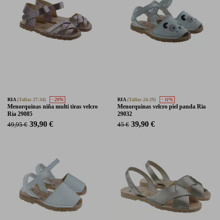
RIA
(Tallas 27-34)
- 20%
RIA
(Tallas 24-29)
- 11%
Menorquinas niña multi tiras velcro
Menorquinas velcro piel panda Ria
Ria 29085
29032
39,90 €
39,90 €
49,95 €
45 €