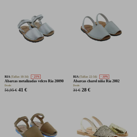
RIA
(Tallas 18-34)
- 21%
RIA
(Tallas 22-34)
- 10%
Abarcas metalizadas velcro Ria 20090
Abarcas charol niña Ria 2002
Desde:
Desde:
41 €
28 €
51,95 €
31 €