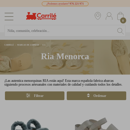
¿Podemos ayudarte?
976 221 971
0
CARRILÉ
MARCAS DE ZAPATOS
RIA
Ria Menorca
¡Las autentica menorquinas RIA están aquí! Esta marca española fabrica abarcas
siguiendo procesos artesanales con materiales de calidad y cuidando todos los detalles.
Filtrar
Ordenar