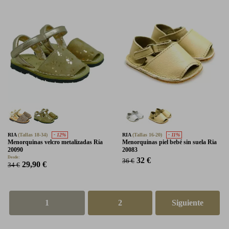
RIA
(Tallas 18-34)
- 12%
RIA
(Tallas 16-20)
- 11%
Menorquinas velcro metalizadas Ría
Menorquinas piel bebé sin suela Ria
20090
20083
Desde:
32 €
36 €
29,90 €
34 €
1
2
Siguiente