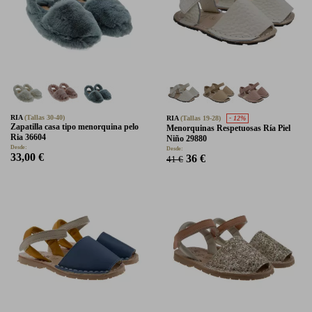
RIA
(Tallas 30-40)
RIA
(Tallas 19-28)
- 12%
Zapatilla casa tipo menorquina pelo
Menorquinas Respetuosas Ría Piel
Ria 36604
Niño 29880
Desde:
Desde:
33,00 €
36 €
41 €