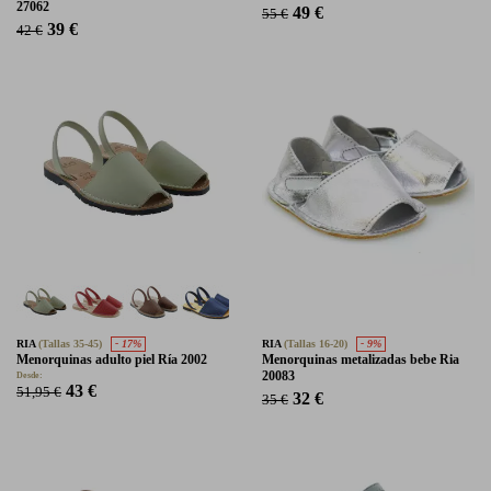
27062
49 €
55 €
39 €
42 €
RIA
(Tallas 35-45)
- 17%
RIA
(Tallas 16-20)
- 9%
Menorquinas adulto piel Ría 2002
Menorquinas metalizadas bebe Ria
20083
Desde:
43 €
51,95 €
32 €
35 €