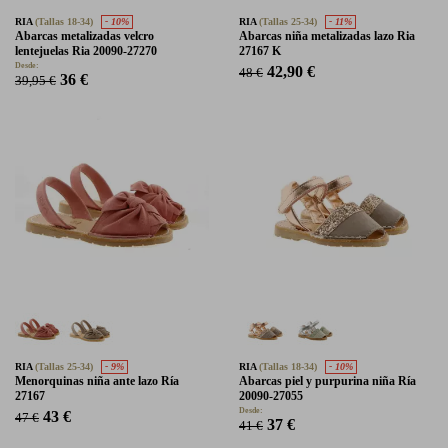
RIA
(Tallas 18-34)
- 10%
RIA
(Tallas 25-34)
- 11%
Abarcas metalizadas velcro
Abarcas niña metalizadas lazo Ria
lentejuelas Ria 20090-27270
27167 K
Desde:
42,90 €
48 €
36 €
39,95 €
RIA
(Tallas 25-34)
- 9%
RIA
(Tallas 18-34)
- 10%
Menorquinas niña ante lazo Ría
Abarcas piel y purpurina niña Ría
27167
20090-27055
Desde:
43 €
47 €
37 €
41 €