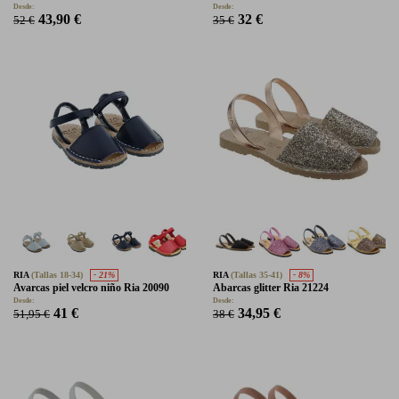
Desde:
Desde:
43,90 €
32 €
52 €
35 €
RIA
(Tallas 18-34)
- 21%
RIA
(Tallas 35-41)
- 8%
Avarcas piel velcro niño Ria 20090
Abarcas glitter Ria 21224
Desde:
Desde:
41 €
34,95 €
51,95 €
38 €