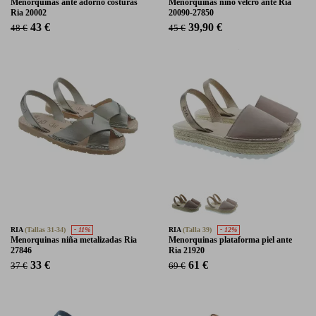
Menorquinas ante adorno costuras
Menorquinas niño velcro ante Ria
Ria 20002
20090-27850
43 €
39,90 €
48 €
45 €
RIA
(Tallas 31-34)
- 11%
RIA
(Talla 39)
- 12%
Menorquinas niña metalizadas Ria
Menorquinas plataforma piel ante
27846
Ria 21920
33 €
61 €
37 €
69 €