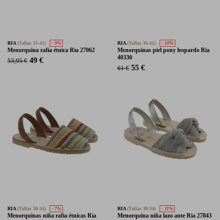
RIA
(Tallas 35-41)
- 9%
RIA
(Tallas 36-41)
- 10%
Menorquina rafia étnica Ria 27062
Menorquinas piel pony leopardo Ria
40330
49 €
53,95 €
55 €
61 €
RIA
(Tallas 30-34)
- 7%
RIA
(Tallas 30-34)
- 11%
Menorquinas niña rafia étnicas Ria
Menorquina niña lazo ante Ria 27843