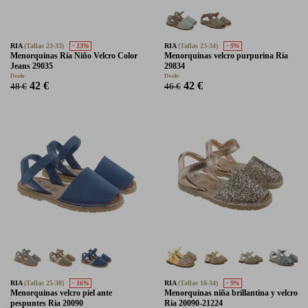
RIA
(Tallas 23-33)
- 13%
RIA
(Tallas 23-34)
- 9%
Menorquinas Ría Niño Velcro Color
Menorquinas velcro purpurina Ria
Jeans 29035
29834
Desde:
Desde:
42 €
42 €
48 €
46 €
RIA
(Tallas 25-38)
- 16%
RIA
(Tallas 18-34)
- 9%
Menorquinas velcro piel ante
Menorquinas niña brillantina y velcro
pespuntes Ria 20090
Ria 20090-21224