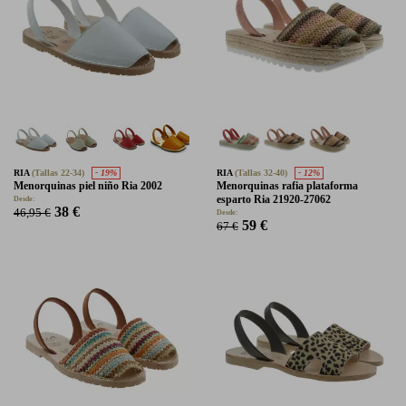
RIA
(Tallas 22-34)
- 19%
RIA
(Tallas 32-40)
- 12%
Menorquinas piel niño Ria 2002
Menorquinas rafia plataforma
esparto Ria 21920-27062
Desde:
38 €
46,95 €
Desde:
59 €
67 €