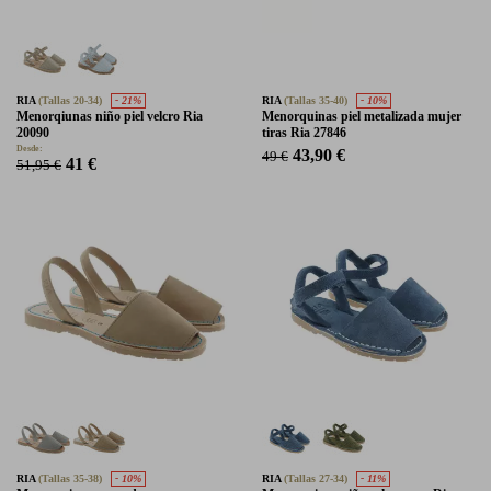
RIA
(Tallas 20-34)
- 21%
RIA
(Tallas 35-40)
- 10%
Menorqiunas niño piel velcro Ria
Menorquinas piel metalizada mujer
20090
tiras Ria 27846
Desde:
43,90 €
49 €
41 €
51,95 €
RIA
(Tallas 35-38)
- 10%
RIA
(Tallas 27-34)
- 11%