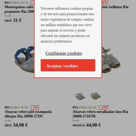
RIA
(Tallas 28-37)
- 9%
RIA
(Tallas 18-34)
- 11%
Menorquinas niño piel ante
Abarcas velcro arcoiris brillante Ria
Nosotros utilizamos cookies propias
pespuntes Ria 20002
20090-27294
y de terceros para proporcionarte una
Desde:
48,90 €
55 €
mejor experiencia de compra, realizar
31 €
34 €
un análisis estadístico que nos sirve
para mejorar el servicio y poder
ofrecerte los mejores productos en
anuncios publicitarios.
Configurar cookies
Aceptar cookies
RIA
(Tallas 18-34)
- 8%
RIA
(Tallas 18-34)
- 10%
Abarcas velcro piel estampada
Abarcas velcro metalizadas lazo Ria
dibujos Ria 20090-27297
20090-27167M
Desde:
Desde:
34,90 €
44,90 €
38 €
49,95 €