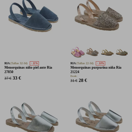
RIA
(Tallas 32-34)
- 11%
RIA
(Tallas 22-34)
- 10%
Menorquinas niño piel ante Ria
Menorquinas purpurina niña Ría
27850
21224
Desde:
33 €
37 €
28 €
31 €