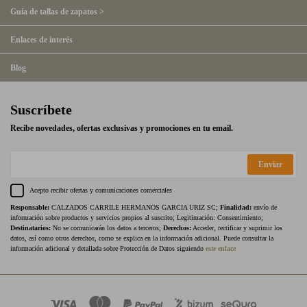
Guía de tallas de zapatos >
Enlaces de interés
Blog
Suscríbete
Recibe novedades, ofertas exclusivas y promociones en tu email.
Enviar
Acepto recibir ofertas y comunicaciones comerciales
Responsable:
CALZADOS CARRILE HERMANOS GARCIA URIZ SC;
Finalidad:
envío de
información sobre productos y servicios propios al suscrito; Legitimación: Consentimiento;
Destinatarios:
No se comunicarán los datos a terceros;
Derechos:
Acceder, rectificar y suprimir los
datos, así como otros derechos, como se explica en la información adicional. Puede consultar la
información adicional y detallada sobre Protección de Datos siguiendo
este enlace