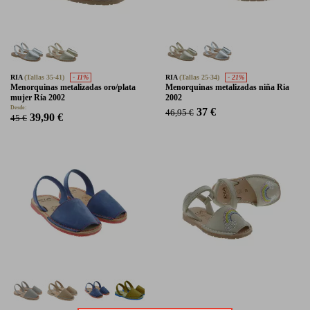
RIA
(Tallas 35-41)
- 11%
RIA
(Tallas 25-34)
- 21%
Menorquinas metalizadas oro/plata
Menorquinas metalizadas niña Ria
mujer Ría 2002
2002
Desde:
37 €
46,95 €
39,90 €
45 €