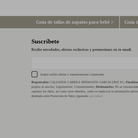
Guía de tallas de zapatos para bebé >
Guía d
Suscríbete
Recibe novedades, ofertas exclusivas y promociones en tu email.
Acepto recibir ofertas y comunicaciones comerciales
Responsable:
CALZADOS CARRILE HERMANOS GARCIA URIZ SC;
Finalida
propios al suscrito; Legitimación: Consentimiento;
Destinatarios:
No se comunicarán 
suprimir los datos, así como otros derechos, como se explica en la información adicio
detallada sobre Protección de Datos siguiendo
este enlace