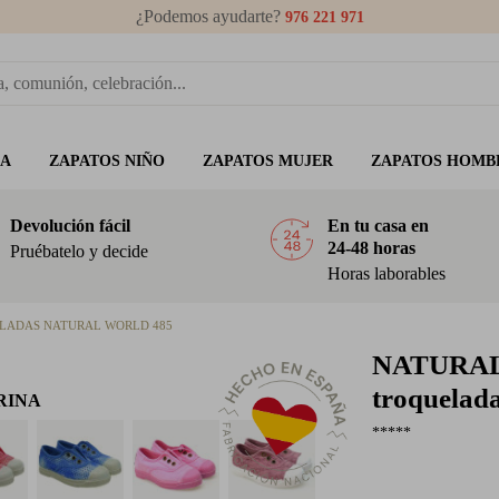
¿Podemos ayudarte?
976 221 971
ÑA
ZAPATOS NIÑO
ZAPATOS MUJER
ZAPATOS HOMB
Devolución fácil
En tu casa en
24-48 horas
Pruébatelo y decide
Horas laborables
LADAS NATURAL WORLD 485
NATURA
troquelad
RINA
*****