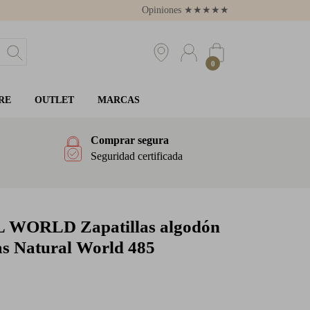
Opiniones
★
★
★
★
★
4.8
0
RE
OUTLET
MARCAS
Comprar segura
Seguridad certificada
L WORLD
Zapatillas algodón
as Natural World 485