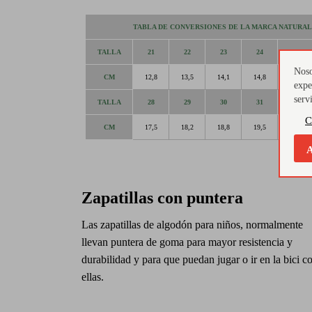
TABLA DE CONVERSIONES DE LA MARCA NATURA
TALLA
21
22
23
24
25
Noso
CM
12,8
13,5
14,1
14,8
15,4
expe
serv
TALLA
28
29
30
31
32
C
CM
17,5
18,2
18,8
19,5
20,2
A
Zapatillas con puntera
Las zapatillas de algodón para niños, normalmente
llevan puntera de goma para mayor resistencia y
durabilidad y para que puedan jugar o ir en la bici c
ellas.