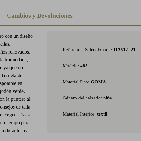
Cambios y Devoluciones
ero con un diseño
ellas.
Referencia Seleccionada:
113512_21
os renovados,
la troquedada,
Modelo:
485
ne ya que no
 la suela de
Material Piso:
GOMA
isponible en
lgodón verde,
Género del calzado:
niña
on la puntera al
nsejos de talla:
Material Interior:
textil
 encogen. Estas
ntretiempo para
 o durante las