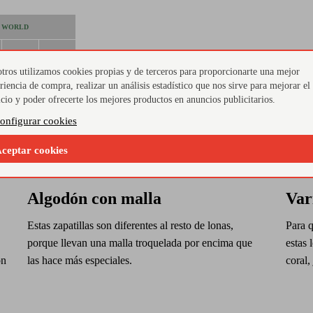
L WORLD
26
27
tros utilizamos cookies propias y de terceros para proporcionarte una mejor
16,1
16,8
riencia de compra, realizar un análisis estadístico que nos sirve para mejorar el
icio y poder ofrecerte los mejores productos en anuncios publicitarios.
33
34
onfigurar cookies
20,8
21,5
ceptar cookies
Algodón con malla
Var
Estas zapatillas son diferentes al resto de lonas,
Para q
porque llevan una malla troquelada por encima que
estas 
on
las hace más especiales.
coral,