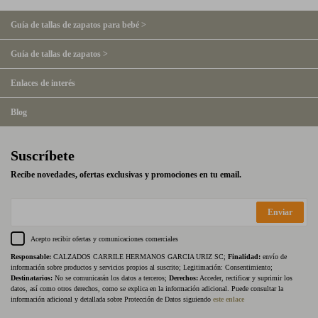
Guía de tallas de zapatos para bebé >
Guía de tallas de zapatos >
Enlaces de interés
Blog
Suscríbete
Recibe novedades, ofertas exclusivas y promociones en tu email.
Enviar
Acepto recibir ofertas y comunicaciones comerciales
Responsable:
CALZADOS CARRILE HERMANOS GARCIA URIZ SC;
Finalidad:
envío de
información sobre productos y servicios propios al suscrito; Legitimación: Consentimiento;
Destinatarios:
No se comunicarán los datos a terceros;
Derechos:
Acceder, rectificar y suprimir los
datos, así como otros derechos, como se explica en la información adicional. Puede consultar la
información adicional y detallada sobre Protección de Datos siguiendo
este enlace