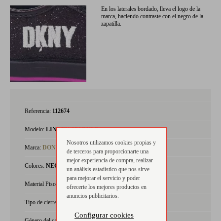
En los laterales bordado, lleva el logo de la
marca, haciendo contraste con el negro de la
zapatilla.
Referencia:
112674
Modelo:
LINDEN SPARKLE
Nosotros utilizamos cookies propias y
Marca:
DONNA KARAN
de terceros para proporcionarte una
mejor experiencia de compra, realizar
Colores:
NEGRO
un análisis estadístico que nos sirve
para mejorar el servicio y poder
Material Piso:
BLOK
ofrecerte los mejores productos en
anuncios publicitarios.
Tipo de cierre:
Velcro
Configurar cookies
Género del calzado:
bebé niña, niña