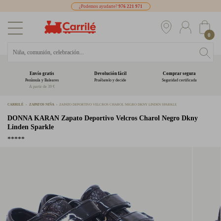
¿Podemos ayudarte?
976 221 971
0
Envío gratis
Devolución fácil
Comprar segura
Península y Baleares
Pruébatelo y decide
Seguridad certificada
A partir de 39 €
CARRILÉ
ZAPATOS NIÑA
ZAPATO DEPORTIVO VELCROS CHAROL NEGRO DKNY LINDEN SPARKLE
DONNA KARAN
Zapato Deportivo Velcros Charol Negro Dkny
Linden Sparkle
*****