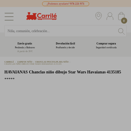
¿Podemos ayudarte?
976 221 971
0
Envío gratis
Devolución fácil
Comprar segura
Península y Baleares
Pruébatelo y decide
Seguridad certificada
A partir de 39 €
CARRILÉ
ZAPATOS NIÑO
CHANCLAS PISCINA-PLAYA NIÑO
CHANCLAS NIÑO DIBUJO STAR WARS HAVAIANAS 4135185
HAVAIANAS
Chanclas niño dibujo Star Wars Havaianas 4135185
*****