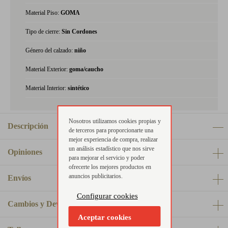
Material Piso:
GOMA
Tipo de cierre:
Sin Cordones
Género del calzado:
niño
Material Exterior:
goma/caucho
Material Interior:
sintético
Nosotros utilizamos cookies propias y
Descripción
de terceros para proporcionarte una
mejor experiencia de compra, realizar
un análisis estadístico que nos sirve
Opiniones
para mejorar el servicio y poder
ofrecerte los mejores productos en
anuncios publicitarios.
Envíos
Configurar cookies
Cambios y Devoluciones
Aceptar cookies