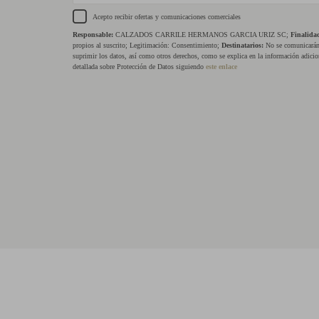
Acepto recibir ofertas y comunicaciones comerciales
Responsable:
CALZADOS CARRILE HERMANOS GARCIA URIZ SC;
Finalida
propios al suscrito; Legitimación: Consentimiento;
Destinatarios:
No se comunicarán 
suprimir los datos, así como otros derechos, como se explica en la información adicio
detallada sobre Protección de Datos siguiendo
este enlace