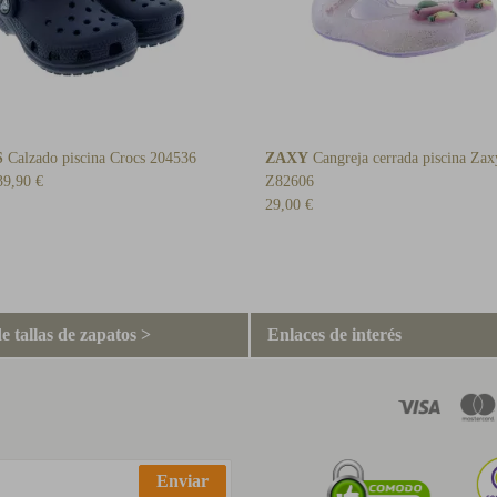
S
Calzado piscina Crocs 204536
ZAXY
Cangreja cerrada piscina Zax
39,90 €
Z82606
29,00 €
e tallas de zapatos >
Enlaces de interés
Enviar