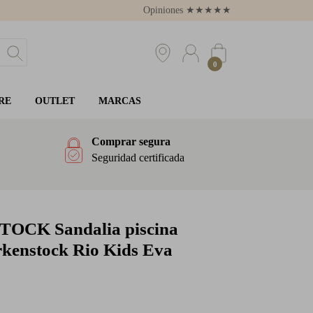
Opiniones
★
★
★
★
★
4.8
0
RE
OUTLET
MARCAS
Comprar segura
Seguridad certificada
STOCK
Sandalia piscina
rkenstock Rio Kids Eva