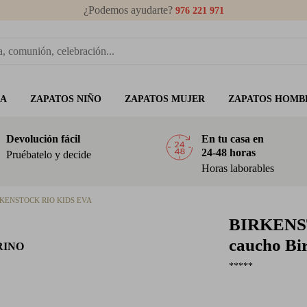
¿Podemos ayudarte?
976 221 971
ÑA
ZAPATOS NIÑO
ZAPATOS MUJER
ZAPATOS HOMB
Devolución fácil
En tu casa en
24-48 horas
Pruébatelo y decide
Horas laborables
RKENSTOCK RIO KIDS EVA
BIRKEN
caucho Bi
RINO
*****