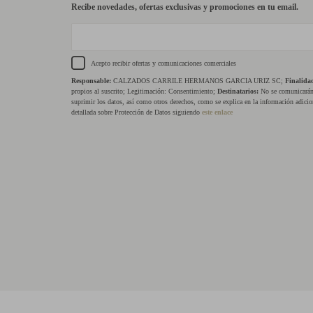
Recibe novedades, ofertas exclusivas y promociones en tu email.
Acepto recibir ofertas y comunicaciones comerciales
Responsable:
CALZADOS CARRILE HERMANOS GARCIA URIZ SC;
Finalida
propios al suscrito; Legitimación: Consentimiento;
Destinatarios:
No se comunicarán 
suprimir los datos, así como otros derechos, como se explica en la información adicio
detallada sobre Protección de Datos siguiendo
este enlace