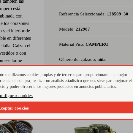
s también las
ampero está
Referencia Seleccionada:
128509_30
combinada con
de los corazones
Modelo:
212987
 y el interior de
ble en diferentes
Material Piso:
CAMPERO
 talla: Calzan el
vestidos o con
Género del calzado:
niña
con ese toque
Material Interior:
piel
tros utilizamos cookies propias y de terceros para proporcionarte una mejor
riencia de compra, realizar un análisis estadístico que nos sirve para mejorar el
icio y poder ofrecerte los mejores productos en anuncios publicitarios.
onfigurar cookies
ceptar cookies