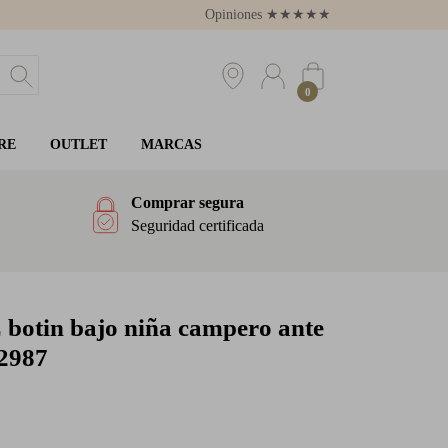
Opiniones
★
★
★
★
★
4.8
0
RE
OUTLET
MARCAS
Comprar segura
Seguridad certificada
E
botin bajo niña campero ante
12987