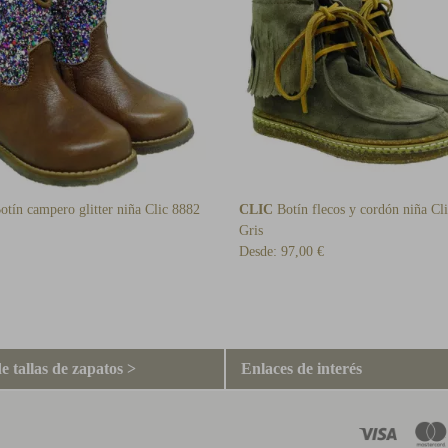
tín campero glitter niña Clic 8882
CLIC
Botín flecos y cordón niña Cl
Gris
Desde:
97,00 €
e tallas de zapatos >
Enlaces de interés