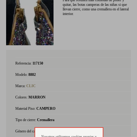
Para que resulten más cómodas de poner y
quitar, las botas camperas de las niñas si que
llevan cierre, como una cremallera en el lateral
interior.
Referencia:
117150
Modelo:
8882
Marca:
CLIC
Colores:
MARRON
Material Piso:
CAMPERO
Tipo de cierre:
Cremallera
Género del calzado:
niña
Nosotros utilizamos cookies propias y