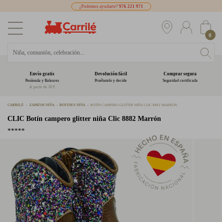
¿Podemos ayudarte?
976 221 971
0
Envío gratis
Devolución fácil
Comprar segura
Península y Baleares
Pruébatelo y decide
Seguridad certificada
A partir de 39 €
CARRILÉ
ZAPATOS NIÑA
BOTINES NIÑA
BOTÍN CAMPERO GLITTER NIÑA CLIC 8882 MARRÓN
CLIC
Botín campero glitter niña Clic 8882 Marrón
*****