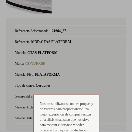
Referencia Seleccionada:
121664_27
Referencia:
MOD-CTAS PLATFORM
Modelo:
CTAS PLATFORM
Marca:
CONVERSE
Material Piso:
PLATAFORMA
Tipo de cierre:
Cordones
Género del calzado:
niña
Nosotros utilizamos cookies propias y
Material Exterior:
napa
de terceros para proporcionarte una
mejor experiencia de compra, realizar
Material Interior:
textil
un análisis estadístico que nos sirve
para mejorar el servicio y poder
ofrecerte los mejores productos en