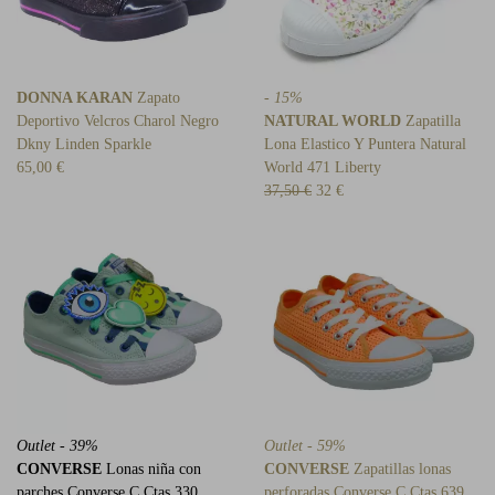
DONNA KARAN
Zapato
- 15%
Deportivo Velcros Charol Negro
NATURAL WORLD
Zapatilla
Dkny Linden Sparkle
Lona Elastico Y Puntera Natural
65,00 €
World 471 Liberty
37,50 €
32 €
Outlet - 39%
Outlet - 59%
CONVERSE
Lonas niña con
CONVERSE
Zapatillas lonas
parches Converse C Ctas 330
perforadas Converse C Ctas 639