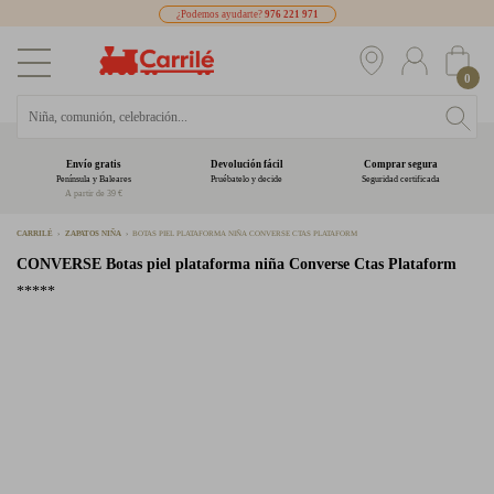
¿Podemos ayudarte?
976 221 971
0
Envío gratis
Devolución fácil
Comprar segura
Península y Baleares
Pruébatelo y decide
Seguridad certificada
A partir de 39 €
CARRILÉ
ZAPATOS NIÑA
BOTAS PIEL PLATAFORMA NIÑA CONVERSE CTAS PLATAFORM
CONVERSE
Botas piel plataforma niña Converse Ctas Plataform
*****