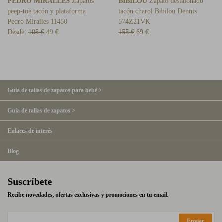
PEDRO MIRALLES
Zapatos
BIBILOU
Zapato destalonado
peep-toe tacón y plataforma
tacón charol Bibilou Dennis
Pedro Miralles 11450
574Z21VK
Desde:
105 €
49 €
155 €
69 €
Guía de tallas de zapatos para bebé >
Guía de tallas de zapatos >
Enlaces de interés
Blog
Suscríbete
Recibe novedades, ofertas exclusivas y promociones en tu email.
Enviar