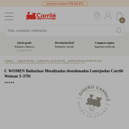
¿Podemos ayudarte?
976 221 971
0
Envío gratis
Devolución fácil
Comprar segura
Península y Baleares
Pruébatelo y decide
Seguridad certificada
A partir de 39 €
CARRILÉ
ZAPATOS MUJER
ZAPATOS DE TACÓN MUJER
ZAPATOS DESTALONADOS MUJER
BAILARINAS METALIZADAS DESTALONADAS LENTEJUELAS CARRILÉ WOMAN S-3791
C WOMEN
Bailarinas Metalizadas destalonadas Lentejuelas Carrilé
Woman S-3791
*****