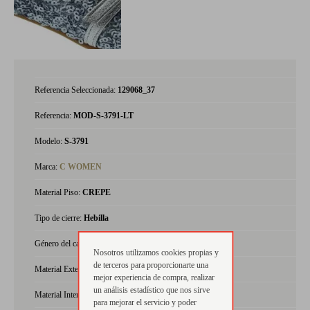
Referencia Seleccionada:
129068_37
Referencia:
MOD-S-3791-LT
Modelo:
S-3791
Marca:
C WOMEN
Material Piso:
CREPE
Tipo de cierre:
Hebilla
Género del calzado:
mujer
Nosotros utilizamos cookies propias y
de terceros para proporcionarte una
Material Exterior:
metalizado
mejor experiencia de compra, realizar
un análisis estadístico que nos sirve
Material Interior:
piel
para mejorar el servicio y poder